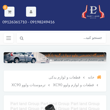
0
09198249416 - 09126361710
خانه
قطعات و لوازم یدکی
قطعات و لوازم ولوو XC90
ترموستات ولوو XC90