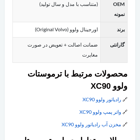
OEM
(متناسب با مدل و سال تولید)
نمونه
برند
اورجینال ولوو (Original Volvo)
گارانتی
ضمانت اصالت + تعویض در صورت
مغایرت
محصولات مرتبط با ترموستات
ولوو XC90
🔗
رادیاتور ولوو XC90
🔗
واتر پمپ ولوو XC90
🔗
مخزن آب رادیاتور ولوو XC90