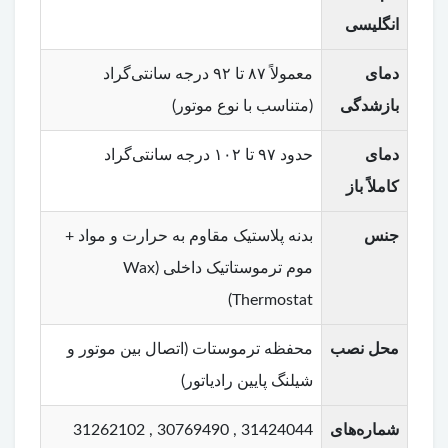
انگلیسی
دمای
معمولاً ۸۷ تا ۹۲ درجه سانتی‌گراد
بازشدگی
(متناسب با نوع موتور)
دمای
حدود ۹۷ تا ۱۰۲ درجه سانتی‌گراد
کاملاً باز
جنس
بدنه پلاستیک مقاوم به حرارت و مواد +
موم ترموستاتیک داخلی (Wax
Thermostat)
محل نصب
محفظه ترموستات (اتصال بین موتور و
شیلنگ پایین رادیاتور)
شماره‌های
31424044 , 30769490 , 31262102