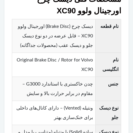
اورجینال ولوو XC90
نام قطعه
دیسک چرخ (Brake Disc) اورجینال ولوو
XC90 – قابل عرضه در دو نوع دیسک
جلو و دیسک عقب (محصولات جداگانه)
نام
Original Brake Disc / Rotor for Volvo
انگلیسی
XC90
جنس
چدن خاکستری با استاندارد G3000 –
مقاوم در برابر حرارت بالا و سایش
نوع دیسک
ونتیله (Vented) – دارای کانال‌های داخلی
جلو
برای خنک‌سازی بهتر
نوع دیسک
ساده (Solid) یا ونتیله (متناسب با مدل و