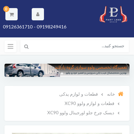
0
09198249416 - 09126361710
خانه
قطعات و لوازم یدکی
قطعات و لوازم ولوو XC90
دیسک چرخ جلو اورجینال ولوو XC90