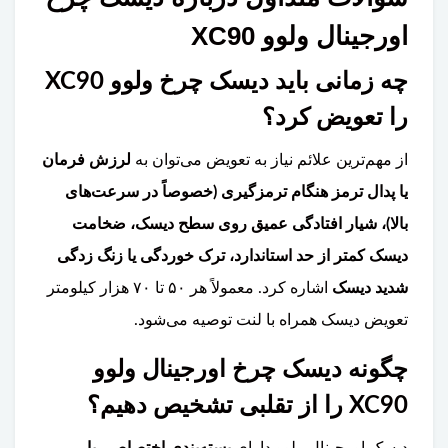
اورجینال ولوو XC90
چه زمانی باید دیسک چرخ ولوو XC90
را تعویض کرد؟
از مهم‌ترین علائم نیاز به تعویض می‌توان به
لرزش فرمان
یا پدال ترمز هنگام ترمزگیری (خصوصاً در سرعت‌های
بالا)، شیار افتادگی عمیق روی سطح دیسک، ضخامت
دیسک کمتر از حد استاندارد، ترک خوردگی یا زنگ زدگی
شدید دیسک
اشاره کرد. معمولاً هر ۵۰ تا ۷۰ هزار کیلومتر
تعویض دیسک همراه با لنت توصیه می‌شود.
چگونه دیسک چرخ اورجینال ولوو
XC90 را از تقلبی تشخیص دهیم؟
دیسک اورجینال ولوو دارای
بسته‌بندی اختصاصی با