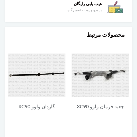
عیب یابی رایگان
در بدو ورود به تعمیرگاه
محصولات مرتبط
گاردان ولوو XC90
یونیت پایین چراغ جلو ولوو
XC90