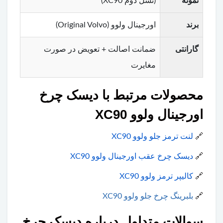
نمونه
(نسل دوم XC90)
برند
اورجینال ولوو (Original Volvo)
گارانتی
ضمانت اصالت + تعویض در صورت
مغایرت
محصولات مرتبط با دیسک چرخ
اورجینال ولوو XC90
🔗
لنت ترمز جلو ولوو XC90
🔗
دیسک چرخ عقب اورجینال ولوو XC90
🔗
کالیپر ترمز ولوو XC90
🔗
بلبرینگ چرخ جلو ولوو XC90
سوالات متداول درباره دیسک چرخ