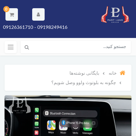
0
09198249416 - 09126361710
خانه
بایگانی نوشته‌ها
چگونه به بلوتوث ولوو وصل شویم؟