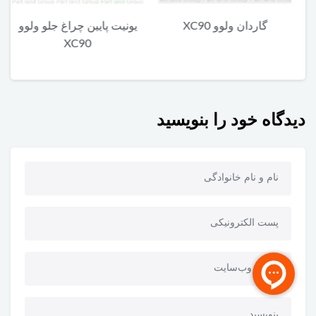
گاردان ولوو XC90
یونیت پایین چراغ جلو ولوو
م
XC90
دیدگاه خود را بنویسید