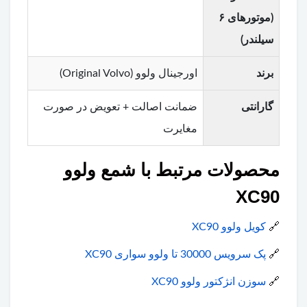
(موتورهای ۶
سیلندر)
برند
اورجینال ولوو (Original Volvo)
گارانتی
ضمانت اصالت + تعویض در صورت
مغایرت
محصولات مرتبط با شمع ولوو
XC90
🔗
کویل ولوو XC90
🔗
پک سرویس 30000 تا ولوو سواری XC90
🔗
سوزن انژکتور ولوو XC90