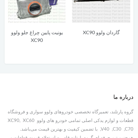
گاردان ولوو XC90
یونیت پایین چراغ جلو ولوو
XC90
درباره ما
گروه پارتلند، تعمیرگاه تخصصی خودروهای ولوو سواری و فروشگاه
قطعات و لوازم یدکی اصلی تمامی خودرو های ولوو XC90, XC60
,V40 ,C30 ,C70 با تضمین کیفیت و بهترین قیمت می‌باشد.
همچنین تیم حرفه ای گروه پارتلند قادر به استعلام قیمت قطعات و