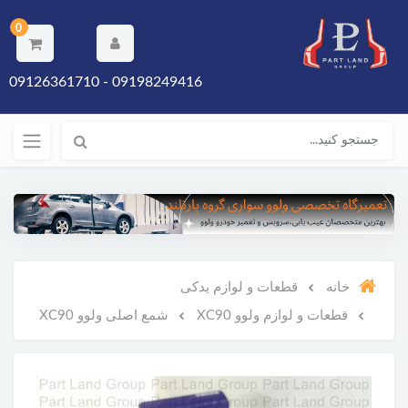
0
09198249416 - 09126361710
خانه
قطعات و لوازم یدکی
قطعات و لوازم ولوو XC90
شمع اصلی ولوو XC90