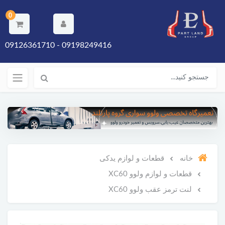
0
09198249416 - 09126361710
خانه
قطعات و لوازم یدکی
قطعات و لوازم ولوو XC60
لنت ترمز عقب ولوو XC60