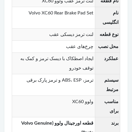
نام قطعه
لنت ترمز عقب ولوو XC60
نام
Volvo XC60 Rear Brake Pad Set
انگلیسی
نوع قطعه
لنت ترمز دیسکی عقب
محل نصب
چرخ‌های عقب
عملکرد
ایجاد اصطکاک با دیسک ترمز و کمک به
توقف خودرو
سیستم
ترمز، ABS، ESP و ترمز پارک برقی
مرتبط
مناسب
ولوو XC60
برای
برند
قطعه اورجینال ولوو (Volvo Genuine