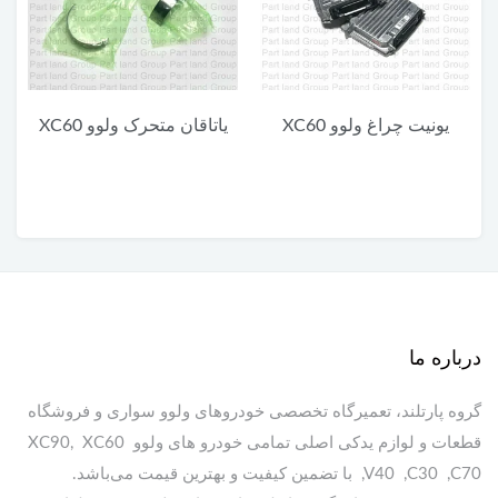
ت چراغ ولوو XC60
یاتاقان متحرک ولوو XC60
یاتاقان ثابت 
درباره ما
گروه پارتلند، تعمیرگاه تخصصی خودروهای ولوو سواری و فروشگاه
قطعات و لوازم یدکی اصلی تمامی خودرو های ولوو XC90, XC60
,V40 ,C30 ,C70 با تضمین کیفیت و بهترین قیمت می‌باشد.