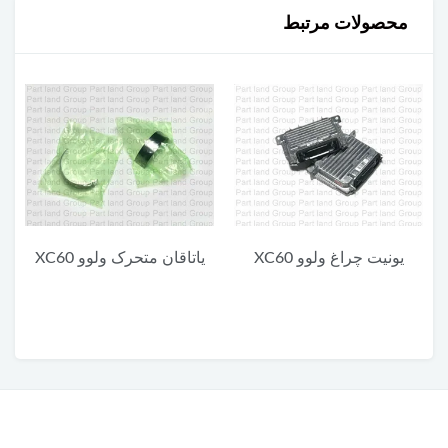
محصولات مرتبط
یاتاقان متحرک ولوو XC60
یاتاقان ثابت پایین ولوو XC60