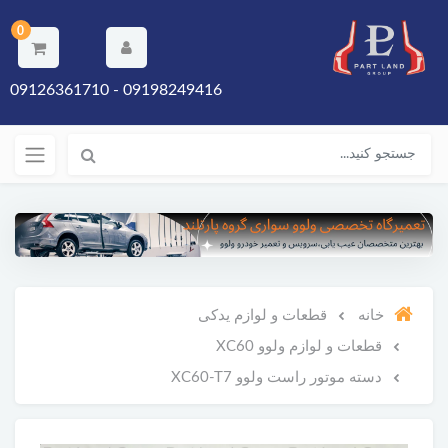
0
09198249416 - 09126361710
خانه
قطعات و لوازم یدکی
قطعات و لوازم ولوو XC60
دسته موتور راست ولوو XC60-T7