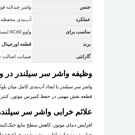
جنس
واشر چندلایه فولادی (MLS) مقاوم در برابر حرا
عملکرد
آب‌بندی محفظه ا
مناسب برای
ولوو XC60 (بسته به نوع موتور و سال تولید)
برند
قطعه اورجینال ولوو (uine Parts
گارانتی
ضمانت اصالت +
وظیفه واشر سر سیلندر در ولوو XC60 چ
واشر سر سیلندر با ایجاد آب‌بندی کامل میان بل
قطعه نقش مهمی در حفظ کمپرس موتور، کنترل د
علائم خرابی واشر سر سیلندر ولو
افزایش دمای موتور، کاهش سطح مایع خنک‌کنند
حباب در منبع انبساط و روشن شدن چراغ هشدار د