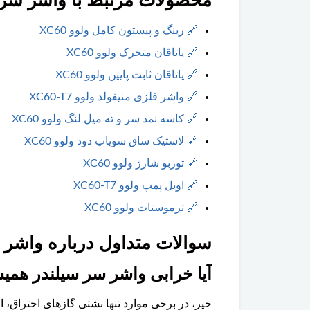
محصولات مرتبط با واشر سر سیل
🔗
رینگ و پیستون کامل ولوو XC60
🔗
یاتاقان متحرک ولوو XC60
🔗
یاتاقان ثابت پایین ولوو XC60
🔗
واشر فلزی منیفولد ولوو XC60-T7
🔗
کاسه نمد سر و ته میل لنگ ولوو XC60
🔗
لاستیک ساق سوپاپ دود ولوو XC60
🔗
توربو شارژ ولوو XC60
🔗
اویل پمپ ولوو XC60-T7
🔗
ترموستات ولوو XC60
سوالات متداول درباره واشر سر 
آیا خرابی واشر سر سیلندر هم
خیر، در برخی موارد تنها نشتی گازهای احتراق، 