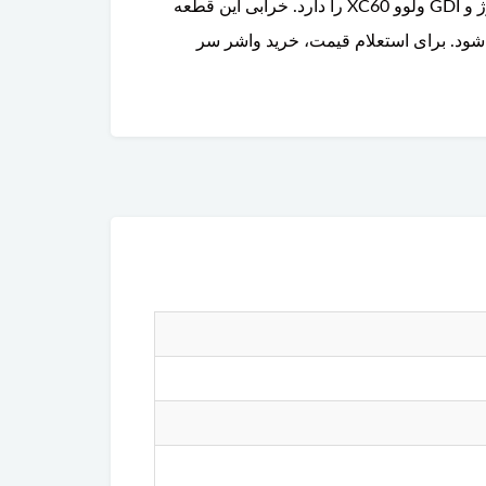
چند لایه فولاد مقاوم (MLS) ساخته شده و توان تحمل فشار و دمای بالای موتورهای مدرن، از جمله موتورهای توربوشارژ و GDI ولوو XC60 را دارد. خرابی این قطعه
شود. برای استعلام قیمت، خرید واشر سر