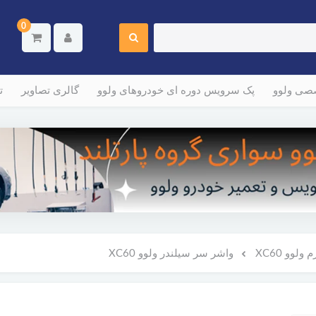
0
صصی ولوو
پک سرویس دوره ای خودروهای ولوو
گالری تصاویر
ت
لوو XC60
واشر سر سیلندر ولوو XC60