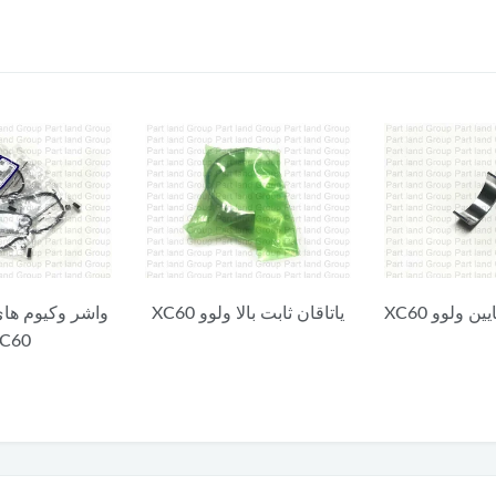
ن ولوو XC60
یاتاقان ثابت بالا ولوو XC60
واشر وکیوم های
C60