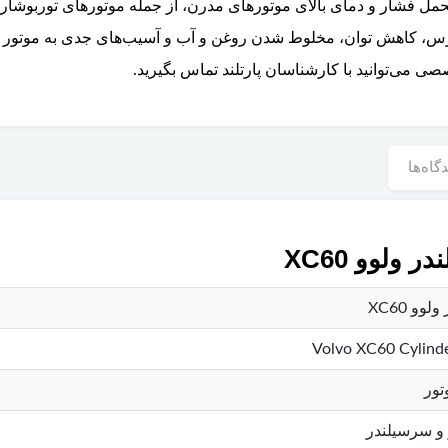
پرس، کاهش توان، مخلوط شدن روغن و آب و آسیب‌های جدی به موتور 
گاه‌ها
لوو XC60
و XC60
Volvo XC60 Cylind
تور
 و سرسیلندر