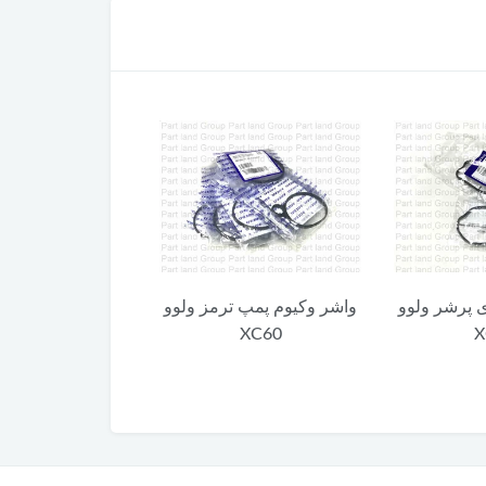
 پرشر ولوو
واشر وکیوم پمپ ترمز ولوو
واشر فلزی ساعت
X
XC60
ولوو XC60