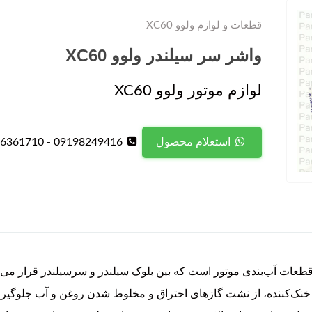
قطعات و لوازم ولوو XC60
واشر سر سیلندر ولوو XC60
لوازم موتور ولوو XC60
09198249416 - 09126361710
استعلام محصول
XC6 یکی از حیاتی‌ترین قطعات آب‌بندی موتور است که بین بلوک سیلندر و سرسیلندر ق
 خنک‌کننده، از نشت گازهای احتراق و مخلوط شدن روغن و آب جلوگیری 