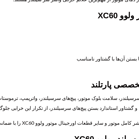
و XC60
بستن آن‌ها با گشتاور نامناسب
خصصی پارتلند
رسیلندر، سلامت بلوک موتور، پیچ‌های سرسیلندر، واترپمپ، ترموست
 گشتاور استاندارد بستن پیچ‌های سرسیلندر، از تکرار این خرابی جلوگ
یر قطعات اورجینال موتور ولوو XC60 را با ضمانت اصالت کالا عرضه می‌کند.