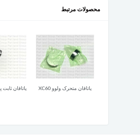
محصولات مرتبط
 ولوو XC60
یاتاقان متحرک ولوو XC60
یاتاقان ثابت پایی