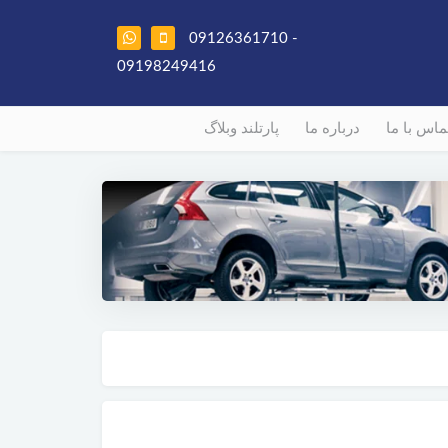
09126361710 -
09198249416
ماس با ما
درباره ما
پارتلند وبلاگ