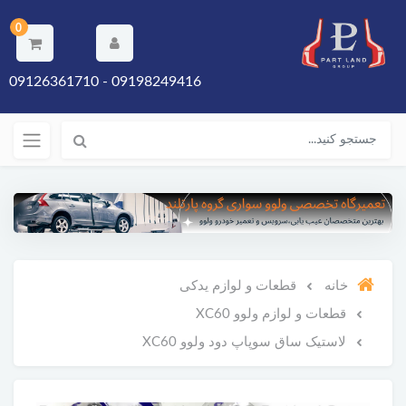
0
09198249416 - 09126361710
خانه
قطعات و لوازم یدکی
قطعات و لوازم ولوو XC60
لاستیک ساق سوپاپ دود ولوو XC60