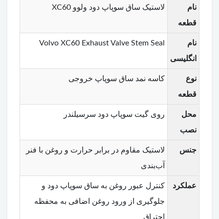
نام
لاستیک ساق سوپاپ دود ولوو XC60
قطعه
نام
Volvo XC60 Exhaust Valve Stem Seal
انگلیسی
نوع
کاسه نمد ساق سوپاپ خروجی
قطعه
محل
روی گیت سوپاپ دود سرسیلندر
نصب
جنس
لاستیک مقاوم در برابر حرارت و روغن با فنر
آب‌بندی
عملکرد
کنترل عبور روغن به ساق سوپاپ دود و
جلوگیری از ورود روغن اضافی به محفظه
احتراق