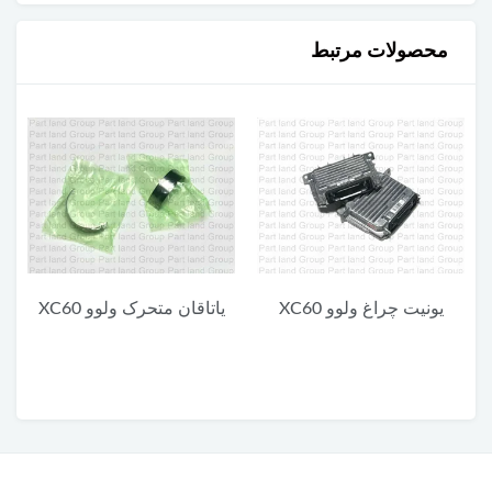
محصولات مرتبط
و XC60
یاتاقان متحرک ولوو XC60
یاتاقان ثابت پایین ولوو 