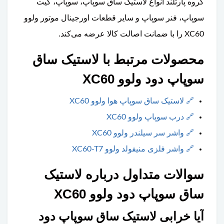
گروه پارتلند انواع لاستیک ساق سوپاپ، سوپاپ، گیت
سوپاپ، فنر سوپاپ و سایر قطعات اورجینال موتور ولوو
XC60 را با ضمانت اصالت کالا عرضه می‌کند.
محصولات مرتبط با لاستیک ساق
سوپاپ دود ولوو XC60
🔗
لاستیک ساق سوپاپ هوا ولوو XC60
🔗
درب سوپاپ ولوو XC60
🔗
واشر سر سیلندر ولوو XC60
🔗
واشر فلزی منیفولد ولوو XC60-T7
سوالات متداول درباره لاستیک
ساق سوپاپ دود ولوو XC60
آیا خرابی لاستیک ساق سوپاپ دود