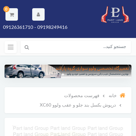
0
09198249416 - 09126361710
خانه
فهرست محصولات
درپوش بکسل بند جلو و عقب ولوو XC60