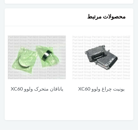
محصولات مرتبط
یاتاقان متحرک ولوو XC60
یاتاقان ثابت پایین ولوو XC60