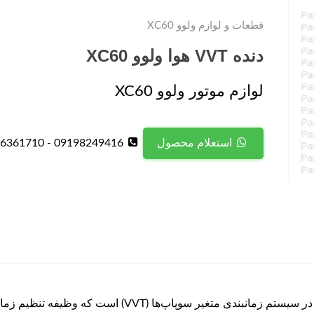
قطعات و لوازم ولوو XC60
دنده VVT هوا ولوو XC60
لوازم موتور ولوو XC60
09198249416 - 09126361710
استعلام محصول
دنده VVT هوا ولوو XC60 یکی از قطعات کلیدی در سیستم زما