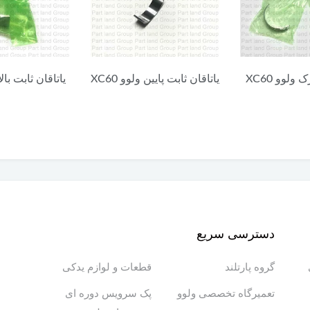
ن ولوو XC60
یاتاقان ثابت بالا ولوو XC60
واشر وکیوم های
C60
دسترسی سریع
گروه پارتلند
قطعات و لوازم یدکی
تعمیرگاه تخصصی ولوو
پک سرویس دوره ای