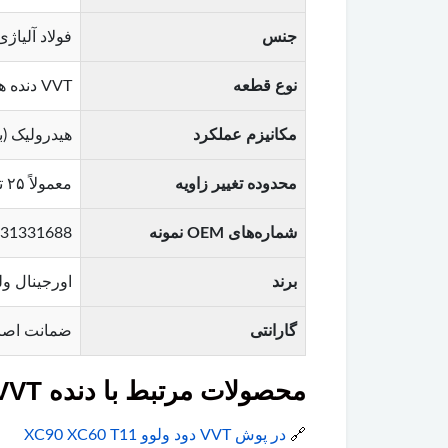
جنس
فولاد آلیاژ
نوع قطعه
VVT دنده هوا (Intake Side) – قابل تشخیص با رنگ یا حکاکی مشخص روی قطعه
مکانیزم عملکرد
هیدرولیک (ب
محدوده تغییر زاویه
معمولاً ۲۵ تا ۳۰ درجه (متناسب با کالیبراسیون ایسیو)
شماره‌های OEM نمونه
31331688 , 30766645 , 30684230 , 31423350 brow
برند
اورجینال ولوو (al Volvo
گارانتی
ضمانت اصا
محصولات مرتبط با دنده VVT هوا ولوو XC60
🔗
در پوش VVT دود ولوو XC90 XC60 T11