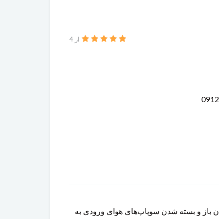
از 4
نبندی متغیر سوپاپ‌ها (VVT) است که وظیفه تنظیم زمان باز و بسته شدن سوپاپ‌های هوای ورودی به