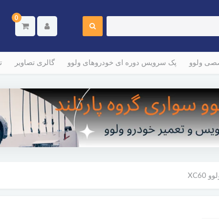
0
صصی ولوو
پک سرویس دوره ای خودروهای ولوو
گالری تصاویر
ت