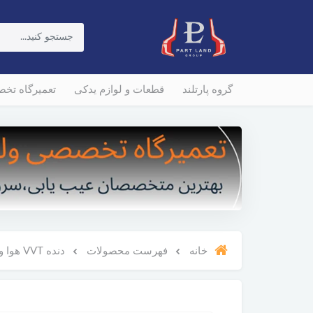
گروه پارتلند
قطعات و لوازم یدکی
تعمیرگاه تخ
خانه
فهرست محصولات
دنده VVT هوا ولوو XC60