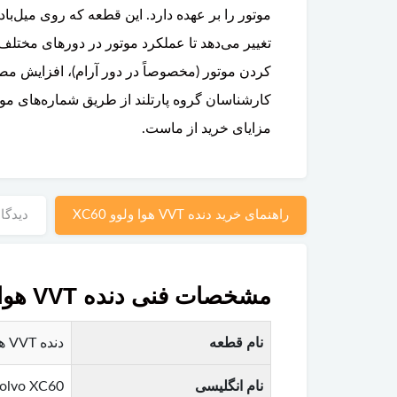
کردن موتور (مخصوصاً در دور آرام)، افزایش 
کارشناسان گروه پارتلند از طریق شماره‌های مو
مزایای خرید از ماست.
راهنمای خرید دنده VVT هوا ولوو XC60
دیدگاه
مشخصات فنی دنده VVT هوا ولوو XC60
نام قطعه
دنده VVT هوا (Intake VVT Gear / Camshaft Pulley) ولوو XC60 – مخصوص میل‌بادامک هوا
نام انگلیسی
 Volvo XC60