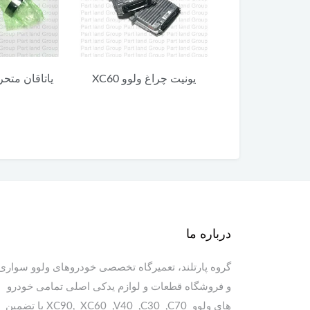
 ولوو XC60
یاتاقان متحرک ولوو XC60
یاتاقان ثابت پایی
درباره ما
گروه پارتلند، تعمیرگاه تخصصی خودروهای ولوو سواری
و فروشگاه قطعات و لوازم یدکی اصلی تمامی خودرو
های ولوو XC90, XC60 ,V40 ,C30 ,C70 با تضمین