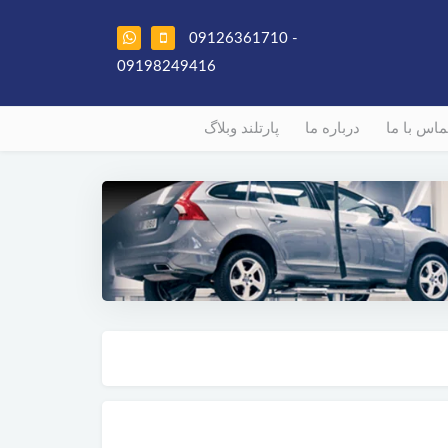
09126361710 -
09198249416
ماس با ما
درباره ما
پارتلند وبلاگ