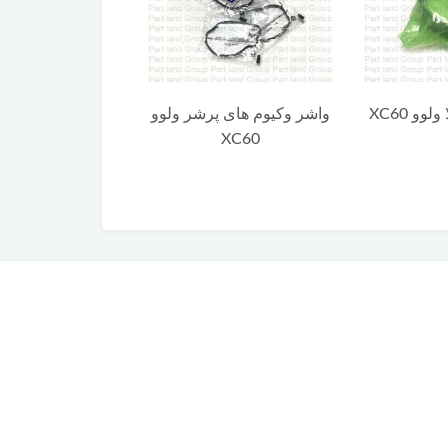
 پرشر ولوو
واشر وکیوم پمپ ترمز ولوو
واشر فلزی ساعت
X
XC60
ولوو XC60