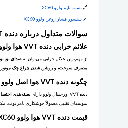
🔗
تسمه تایم ولوو XC60
🔗
سنسور فشار روغن ولوو XC60
سوالات متداول درباره دنده VVT هوا ولوو XC60
علائم خرابی دنده VVT هوا ولوو XC60 چیست؟
از مهم‌ترین علائم خرابی می‌توان به
صدای تق تق 
مصرف سوخت، و روشن شدن چراغ چک موتور با ک
چگونه دنده VVT هوا اصل ولوو XC60 را از تقلبی تشخیص دهیم؟
دنده VVT اورجینال ولوو دارای
بسته‌بندی اختصا
نمونه‌های تقلبی معمولاً جوشکاری نامرغوب، مکان
قیمت دنده VVT هوا ولوو XC60 چقدر است و آیا تعویض آن تخصصی است؟