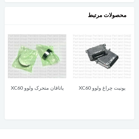
محصولات مرتبط
یاتاقان متحرک ولوو XC60
یاتاقان ثابت پایین ولوو XC60