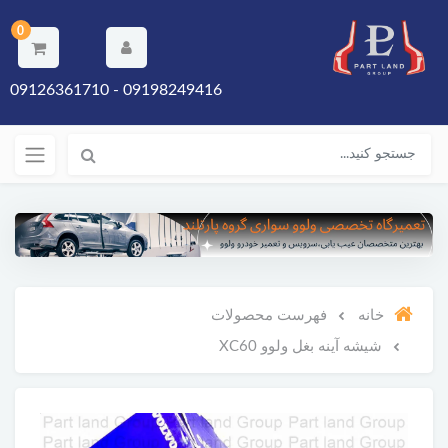
0
09198249416 - 09126361710
خانه
فهرست محصولات
شیشه آینه بغل ولوو XC60