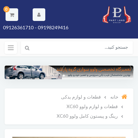
0
09198249416 - 09126361710
خانه
قطعات و لوازم یدکی
قطعات و لوازم ولوو XC60
رینگ و پیستون کامل ولوو XC60