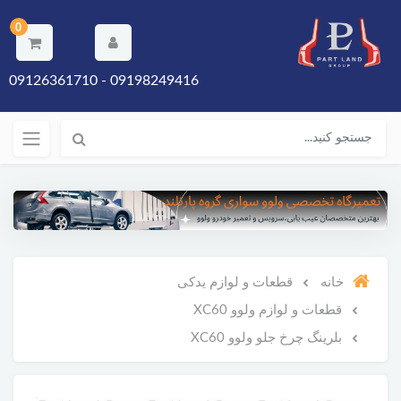
0
09198249416 - 09126361710
خانه
قطعات و لوازم یدکی
قطعات و لوازم ولوو XC60
بلرینگ چرخ جلو ولوو XC60