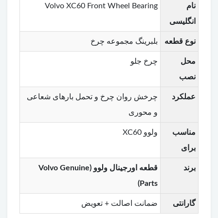
نام
Volvo XC60 Front Wheel Bearing
انگلیسی
نوع قطعه
بلبرینگ مجموعه چرخ
محل
چرخ جلو
نصب
عملکرد
چرخش روان چرخ و تحمل بارهای شعاعی
و محوری
مناسب
ولوو XC60
برای
برند
قطعه اورجینال ولوو (Volvo Genuine
Parts)
گارانتی
ضمانت اصالت + تعویض