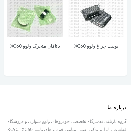
یونیت چراغ ولوو XC60
یاتاقان متحرک ولوو XC60
ی
درباره ما
گروه پارتلند، تعمیرگاه تخصصی خودروهای ولوو سواری و فروشگاه
قطعات و لوازم یدکی اصلی تمامی خودرو های ولوو XC90, XC60