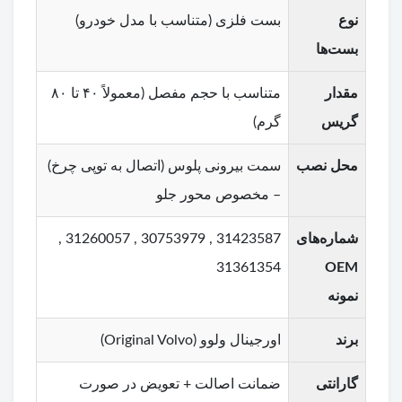
نوع
بست فلزی (متناسب با مدل خودرو)
بست‌ها
مقدار
متناسب با حجم مفصل (معمولاً ۴۰ تا ۸۰
گریس
گرم)
محل نصب
سمت بیرونی پلوس (اتصال به توپی چرخ)
– مخصوص محور جلو
شماره‌های
31423587 , 30753979 , 31260057 ,
31361354
OEM
نمونه
برند
اورجینال ولوو (Original Volvo)
گارانتی
ضمانت اصالت + تعویض در صورت