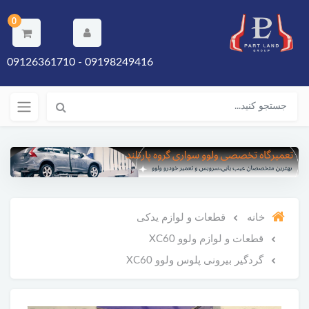
0
09198249416 - 09126361710
خانه
قطعات و لوازم یدکی
قطعات و لوازم ولوو XC60
گردگیر بیرونی پلوس ولوو XC60