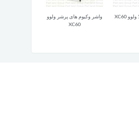
 پرشر ولوو
واشر وکیوم پمپ ترمز ولوو
واشر فلزی ساعت
X
XC60
ولوو XC60