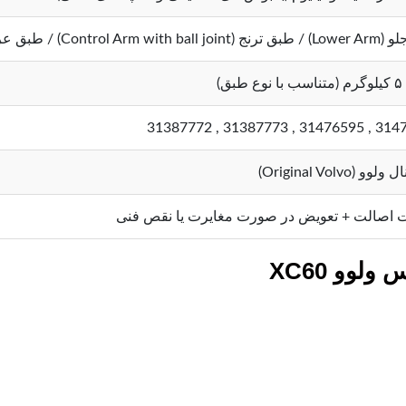
Control Arm with b) / طبق عرضی
31476594 , 31476595
و (Original Volvo)
 اصالت + تعویض در صورت مغایرت یا نقص فنی
وو XC60