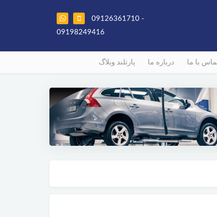
09126361710 -
09198249416
ماس با ما
درباره ما
پارتلند وبلاگ