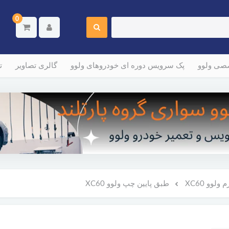
0
صصی ولوو
پک سرویس دوره ای خودروهای ولوو
گالری تصاویر
ت
لوو XC60
طبق پایین چپ ولوو XC60