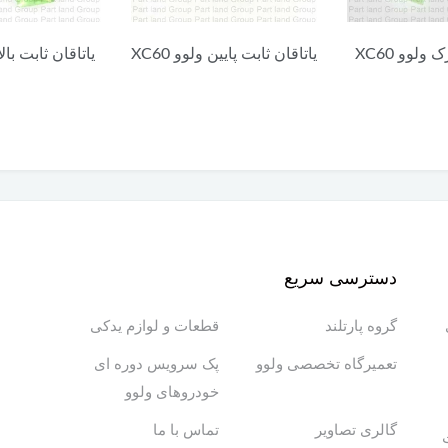
ن ولوو XC60
یاتاقان ثابت بالا ولوو XC60
واشر وکیوم های
C60
دسترسی سریع
گروه پارتلند
قطعات و لوازم یدکی
تعمیرگاه تخصصی ولوو
پک سرویس دوره ای
خودروهای ولوو
گالری تصاویر
تماس با ما