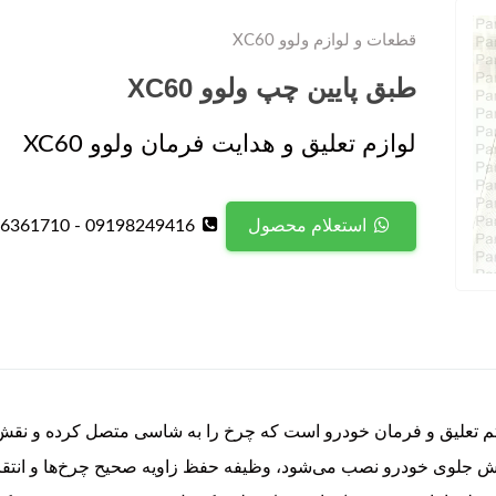
قطعات و لوازم ولوو XC60
طبق پایین چپ ولوو XC60
لوازم تعلیق و هدایت فرمان ولوو XC60
09198249416 - 09126361710
استعلام محصول
 اجزای سیستم تعلیق و فرمان خودرو است که چرخ را به شاسی متصل کرده و 
 جلوی خودرو نصب می‌شود، وظیفه حفظ زاویه صحیح چرخ‌ها و انتقال 