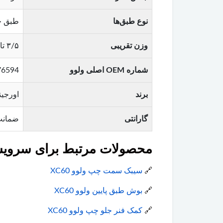
نوع طبق‌ها
طبق جلو (Lower Arm) / طبق ترنج (all joint
وزن تقریبی
۳/۵ تا ۵ کیلوگرم (متناسب با نوع طبق)
شماره OEM اصلی ولوو
 , 31387773 , 31387772
برند
اورجینال ولو
گارانتی
ضمانت
محصولات مرتبط برای سرویس ول
🔗
سیبک سمت چپ ولوو XC60
🔗
بوش طبق پایین ولوو XC60
🔗
کمک فنر جلو چپ ولوو XC60