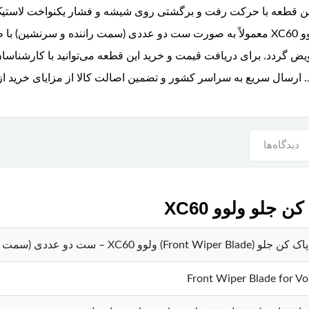
 این قطعه با حرکت رفت و برگشتی روی شیشه و فشار یکنواخت لاستیک
نامساعد حفظ می‌کند. تیغه برف پاک کن جلو ولوو XC60 معمولاً به صورت ست دو عددی (سم
یض گردد. برای دریافت قیمت و خرید این قطعه می‌توانید با کارشناسان
. ارسال سریع به سراسر کشور و تضمین اصالت کالا از مزایای خرید ا
دیدگاه‌ها
لو ولوو XC60
F) ولوو XC60 – ست دو عددی (سمت راننده و سرنشین)
Front Wiper Blade for V