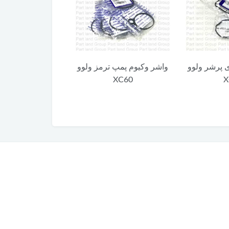
 پرشر ولوو
واشر وکیوم پمپ ترمز ولوو
واشر فلزی ساعت
X
XC60
ولوو XC60