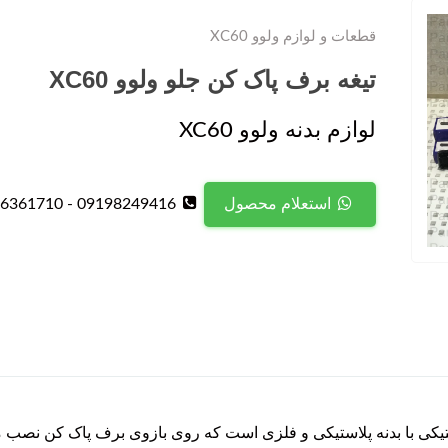
قطعات و لوازم ولوو XC60
تیغه برف پاک کن جلو ولوو XC60
لوازم بدنه ولوو XC60
09198249416 - 09126361710
استعلام محصول
جلو ولوو XC60 یک قطعه لاستیکی با بدنه پلاستیکی و فلزی است که روی بازوی برف پا