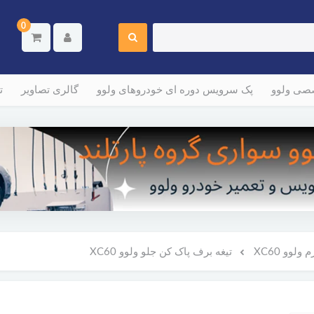
0
صصی ولوو
پک سرویس دوره ای خودروهای ولوو
گالری تصاویر
ت
لوو XC60
تیغه برف پاک کن جلو ولوو XC60