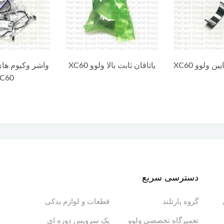
ن ولوو XC60
یاتاقان ثابت بالا ولوو XC60
واشر وکیوم های
C60
دسترسی سریع
گروه پارتلند
قطعات و لوازم یدکی
تعمیرگاه تخصصی ولوو
پک سرویس دوره ای