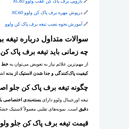
🔗
بازویی برف پاک کن عقب ولوو XC60
🔗
درپوش مهره برف پاک کن ولوو XC60
🔗
آموزش نحوه نصب تیغه برف پاک کن ولوو
سوالات متداول درباره تیغه برف
چه زمانی باید تیغه برف پاک کن جلو ولوو XC60 
از مهم‌ترین علائم نیاز به تعویض می‌توان به
خط ا
کیفیت پاک‌کنندگی و جدا شدن لاستیک از بدنه
اشاره کرد. معم
چگونه تیغه برف پاک کن جلو اصل ولوو XC60 را از تقلبی
تیغه اورجینال ولوو دارای
بسته‌بندی اختصاصی با
دقیق
است. نمونه‌های تقلبی معمولاً لاستیک خشک 
قیمت تیغه برف پاک کن جلو ولوو XC60 چقدر است و آیا تعویض آن ساده ا