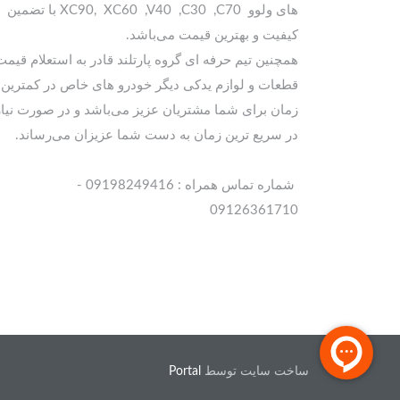
های ولوو XC90, XC60 ,V40 ,C30 ,C70 با تضمین
کیفیت و بهترین قیمت می‌باشد.
همچنین تیم حرفه ای گروه پارتلند قادر به استعلام قیمت
قطعات و لوازم یدکی دیگر خودرو های خاص در کمترین
زمان برای شما مشتریان عزیز می‌باشد و در صورت نیاز
در سریع ترین زمان به دست شما عزیزان می‌رساند.
شماره تماس همراه : 09198249416 -
09126361710
ساخت سایت توسط
Portal