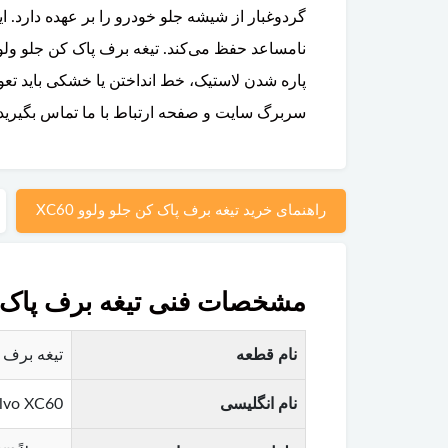
گردوغبار از شیشه جلو خودرو را بر عهده دارد.
پاره شدن لاستیک، خط انداختن یا خشکی باید تعو
سربرگ سایت و صفحه ارتباط با ما تماس بگیرید
راهنمای خرید تیغه برف پاک کن جلو ولوو XC60
مشخصات فنی تیغه برف پاک کن ج
نام قطعه
تیغه برف پاک کن جلو (ront Wiper Blade
نام انگلیسی
olvo XC60