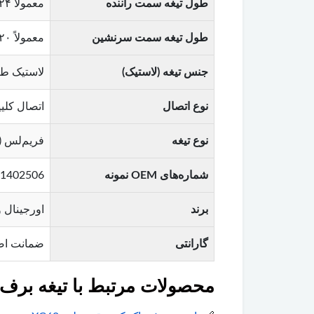
طول تیغه سمت راننده
معمولاً ۲۴ یا ۲۶ اینچ (۶۱۰ تا ۶۶۰ میلی‌متر) – متناسب با مدل خودرو
طول تیغه سمت سرنشین
معمولاً ۲۰ یا ۲۲ اینچ (۵۱۰ تا ۵۶۰ میلی‌متر) – متناسب با مدل خودرو
جنس تیغه (لاستیک)
لاستیک طب
نوع اتصال
اتصال کلی
نوع تیغه
فریم‌لس (Beam Blade) – بدون اسکلت فلزی خارج
شماره‌های OEM نمونه
31402506 , 31402507 , 31395566 (متناسب با مدل و سال
برند
اورجینال ولوو (Volvo
گارانتی
ضمانت اص
محصولات مرتبط با تیغه برف پاک