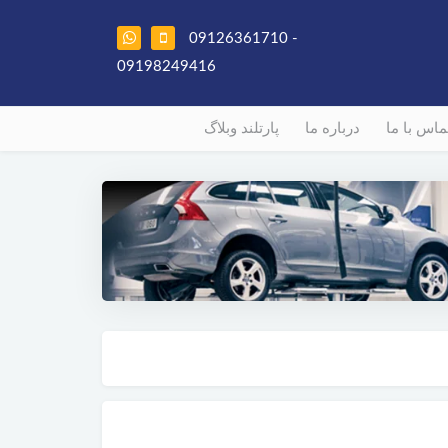
09126361710 -
09198249416
ماس با ما
درباره ما
پارتلند وبلاگ