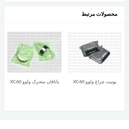
محصولات مرتبط
غ ولوو XC60
یاتاقان متحرک ولوو XC60
یاتاقان ثابت پایین 