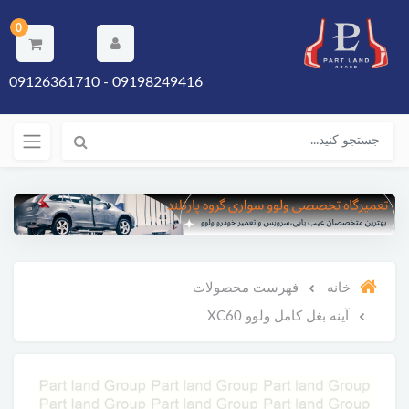
0
09198249416 - 09126361710
خانه
فهرست محصولات
آینه بغل کامل ولوو XC60