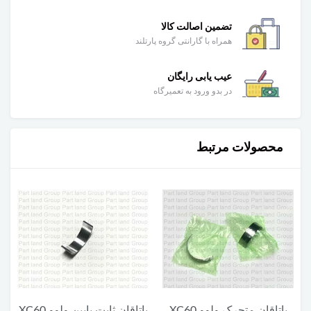
تضمین اصالت کالا
همراه با گارانتی گروه پارتلند
عیب یابی رایگان
در بدو ورود به تعمیرگاه
محصولات مرتبط
یاتاقان متحرک ولوو XC60
یاتاقان ثابت پایین ولوو XC60