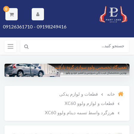
0
09198249416 - 09126361710
خانه
قطعات و لوازم یدکی
قطعات و لوازم ولوو XC60
هرزگرد واسط تسمه دینام ولوو XC60