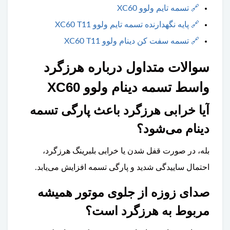
🔗
تسمه تایم ولوو XC60
🔗
پایه نگهدارنده تسمه تایم ولوو XC60 T11
🔗
تسمه سفت کن دینام ولوو XC60 T11
سوالات متداول درباره هرزگرد
واسط تسمه دینام ولوو XC60
آیا خرابی هرزگرد باعث پارگی تسمه
دینام می‌شود؟
بله، در صورت قفل شدن یا خرابی بلبرینگ هرزگرد،
احتمال ساییدگی شدید و پارگی تسمه افزایش می‌یابد.
صدای زوزه از جلوی موتور همیشه
مربوط به هرزگرد است؟