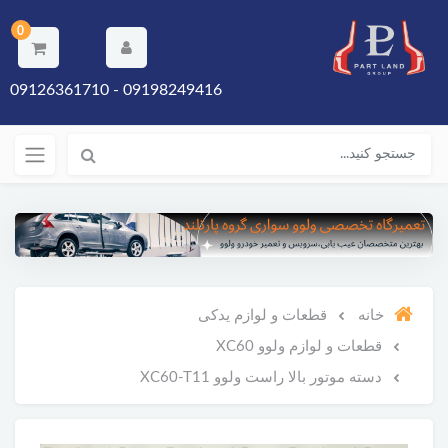
0
09198249416 - 09126361710
خانه
قطعات و لوازم یدکی
قطعات و لوازم ولوو XC60
دسته موتور بالا راست ولوو XC60-T11