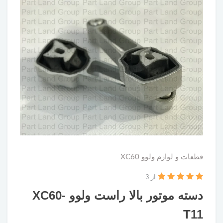
قطعات و لوازم ولوو XC60
از 3
دسته موتور بالا راست ولوو XC60-
T11