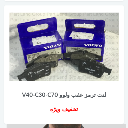
لنت ترمز عقب ولوو V40-C30-C70
تخفیف ویژه