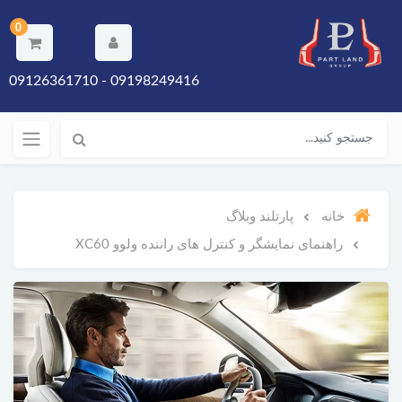
0
09198249416 - 09126361710
خانه
پارتلند وبلاگ
راهنمای نمایشگر و کنترل های راننده ولوو XC60