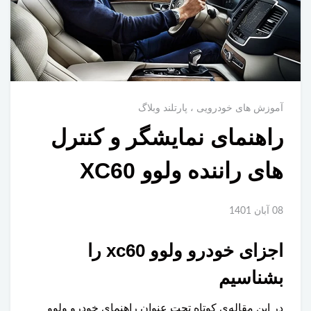
آموزش های خودرویی
پارتلند وبلاگ
راهنمای نمایشگر و کنترل
های راننده ولوو XC60
08 آبان 1401
اجزای خودرو ولوو xc60 را
بشناسیم
در این مقاله‌ی کوتاه تحت عنوان راهنمای خودرو ولوو