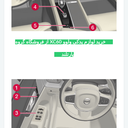
خرید لوازم یدکی ولوو XC60 از فروشگاه گروه
پارتلند