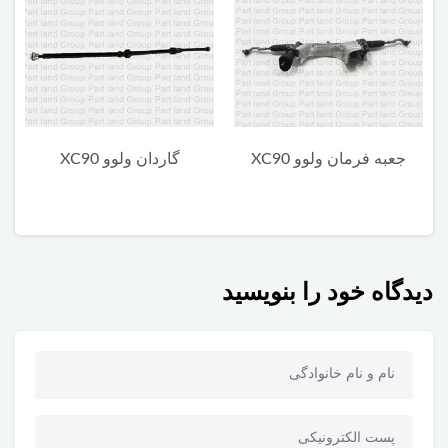
گاردان ولوو XC90
یونیت پایین چراغ جلو ولوو
م
XC90
دیدگاه خود را بنویسید