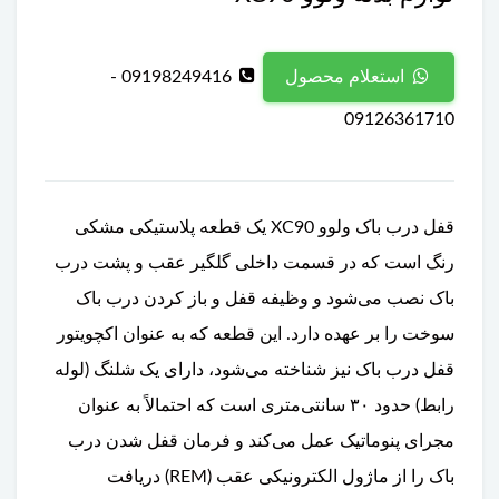
09198249416 -
استعلام محصول
09126361710
قفل درب باک ولوو XC90 یک قطعه پلاستیکی مشکی
رنگ است که در قسمت داخلی گلگیر عقب و پشت درب
باک نصب می‌شود و وظیفه قفل و باز کردن درب باک
سوخت را بر عهده دارد. این قطعه که به عنوان اکچویتور
قفل درب باک نیز شناخته می‌شود، دارای یک شلنگ (لوله
رابط) حدود ۳۰ سانتی‌متری است که احتمالاً به عنوان
مجرای پنوماتیک عمل می‌کند و فرمان قفل شدن درب
باک را از ماژول الکترونیکی عقب (REM) دریافت