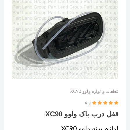
قطعات و لوازم ولوو XC90
از 4
قفل درب باک ولوو XC90
لوازم بدنه ولوو XC90