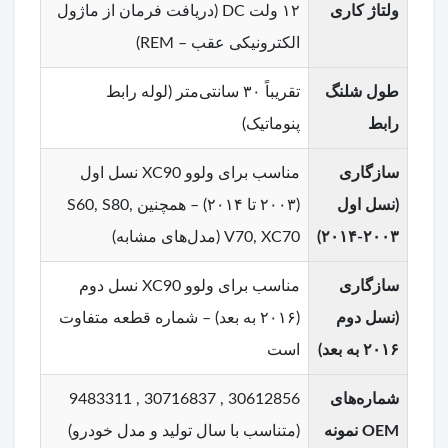
ولتاژ کاری
۱۲ ولت DC (دریافت فرمان از ماژول
الکترونیکی عقب – REM)
طول شلنگ
تقریباً ۳۰ سانتی‌متر (لوله رابط
رابط
پنوماتیک)
سازگاری
مناسب برای ولوو XC90 نسل اول
(نسل اول
(۲۰۰۳ تا ۲۰۱۴) – همچنین S60, S80,
۲۰۰۳-۲۰۱۴)
V70, XC70 (مدل‌های مشابه)
سازگاری
مناسب برای ولوو XC90 نسل دوم
(نسل دوم
(۲۰۱۶ به بعد) – شماره قطعه متفاوت
۲۰۱۶ به بعد)
است
شماره‌های
30612856 , 30716837 , 9483311
OEM نمونه
(متناسب با سال تولید و مدل خودرو)