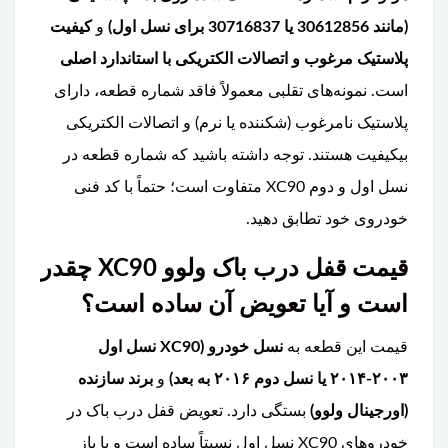
(مانند 30612856 یا 30716837 برای نسل اول)
و
کیفیت
پلاستیک مرغوب و اتصالات الکتریکی با استاندارد اصلی
است. نمونه‌های تقلبی معمولاً فاقد شماره قطعه، دارای
پلاستیک نامرغوب (شکننده یا نرم) و اتصالات الکتریکی
بیکیفیت هستند. توجه داشته باشید که شماره قطعه در
نسل اول و دوم XC90 متفاوت است؛ حتماً با کد فنی
خودروی خود تطابق دهید.
قیمت قفل درب باک ولوو XC90 چقدر
است و آیا تعویض آن ساده است؟
قیمت این قطعه به
نسل خودرو (XC90 نسل اول
۲۰۰۳-۲۰۱۴ یا نسل دوم ۲۰۱۶ به بعد)
و
برند سازنده
(اورجینال ولوو)
بستگی دارد. تعویض قفل درب باک در
خودروهای XC90 نسل اول نسبتاً ساده است و با باز