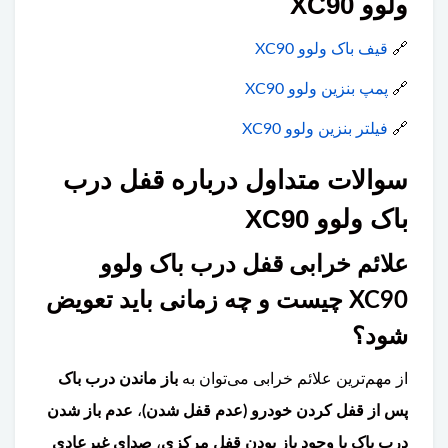
ولوو XC90
🔗
قیف باک ولوو XC90
🔗
پمپ بنزین ولوو XC90
🔗
فیلتر بنزین ولوو XC90
سوالات متداول درباره قفل درب
باک ولوو XC90
علائم خرابی قفل درب باک ولوو
XC90 چیست و چه زمانی باید تعویض
شود؟
از مهم‌ترین علائم خرابی می‌توان به
باز ماندن درب باک
پس از قفل کردن خودرو (عدم قفل شدن)
،
عدم باز شدن
درب باک با وجود باز بودن قفل مرکزی
،
صدای غیرعادی