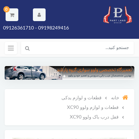
0
09198249416 - 09126361710
خانه
قطعات و لوازم یدکی
قطعات و لوازم ولوو XC90
قفل درب باک ولوو XC90