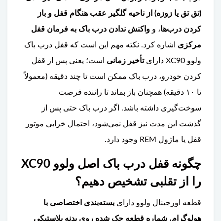
(تق تق یا زوزه) از ناحیه گلگیر عقب هنگام قفل و باز
کردن درب‌ها
، و
واکنش ندادن درب باک به فرمان قفل
مرکزی
اشاره کرد. نکته مهم این است که قفل درب باک
ولوو XC90 دارای
تأخیر زمانی
است؛ یعنی پس از قفل
کردن خودرو، درب باک ممکن است تا چند دقیقه (معمولاً
تا ۱۰ دقیقه) همچنان باز بماند تا راننده فرصت
سوخت‌گیری داشته باشد. اگر درب باک حتی پس از
گذشت این مدت نیز قفل نمی‌شود، احتمال خرابی موتور
قفل یا ماژول REM وجود دارد.
چگونه قفل درب باک اصل ولوو XC90
را از تقلبی تشخیص دهیم؟
قطعه اورجینال ولوو دارای
بسته‌بندی اختصاصی با
هولوگرام
،
شماره قطعه حک شده روی بدنه پلاستیکی