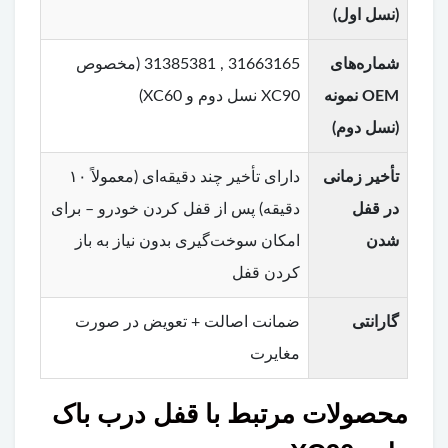
(نسل اول)
شماره‌های
31663165 , 31385381 (مخصوص
OEM نمونه
XC90 نسل دوم و XC60)
(نسل دوم)
تأخیر زمانی
دارای تأخیر چند دقیقه‌ای (معمولاً ۱۰
در قفل
دقیقه) پس از قفل کردن خودرو – برای
شدن
امکان سوخت‌گیری بدون نیاز به باز
کردن قفل
گارانتی
ضمانت اصالت + تعویض در صورت
مغایرت
محصولات مرتبط با قفل درب باک