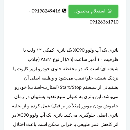
09198249416 -
استعلام محصول
09126361710
باتری بک آپ ولوو XC90 یک باتری کمکی ۱۲ ولت با
ظرفیت ۱۰ آمپر ساعت (Ah) از نوع AGM (جاذب
شیشه‌ای) است که در محفظه جلوی خودرو (زیر کاپوت یا
نزدیک شیشه جلو) نصب می‌شود و وظیفه اصلی آن
پشتیبانی از سیستم Start/Stop (استارت-استاپ) خودرو
می‌باشد. این باتری به عنوان منبع تغذیه پشتیبان در زمان
خاموش بودن موتور (مثلاً در ترافیک) عمل کرده و از تخلیه
باتری اصلی جلوگیری می‌کند. باتری بک آپ ولوو XC90 در
اثر کاهش عمر طبیعی یا خرابی ممکن است باعث اختلال