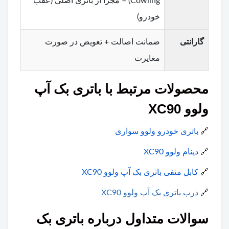
Cowling) – مجزا از باتری اصلی (عقب
خودرو)
گارانتی
ضمانت اصالت + تعویض در صورت
مغایرت
محصولات مرتبط با باتری بک آپ
ولوو XC90
🔗
باتری خودرو ولوو سواری
🔗
دینام ولوو XC90
🔗
کابل منفی باتری بک آپ ولوو XC90
🔗
درب باتری بک آپ ولوو XC90
سوالات متداول درباره باتری بک