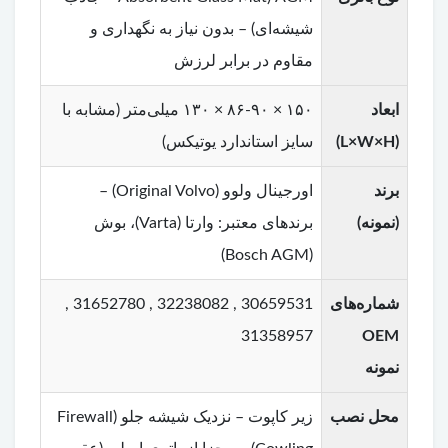
شیشه‌ای) – بدون نیاز به نگهداری و
مقاوم در برابر لرزش
ابعاد
۱۵۰ × ۸۶-۹۰ × ۱۳۰ میلی‌متر (مشابه با
(L×W×H)
سایز استاندارد یوتیکس)
برند
اورجینال ولوو (Original Volvo) –
(نمونه)
برندهای معتبر: وارتا (Varta)، بوش
(Bosch AGM)
شماره‌های
30659531 , 32238082 , 31652780 ,
31358957
OEM
نمونه
محل نصب
زیر کاپوت – نزدیک شیشه جلو (Firewall