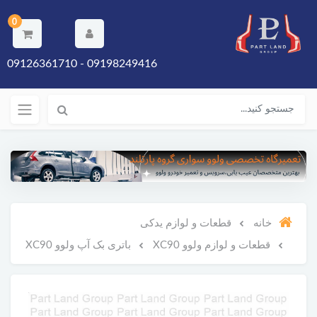
0
09198249416 - 09126361710
خانه
قطعات و لوازم یدکی
قطعات و لوازم ولوو XC90
باتری بک آپ ولوو XC90