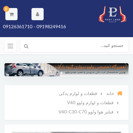
0
09198249416 - 09126361710
خانه
قطعات و لوازم یدکی
قطعات و لوازم ولوو V40
فیلتر هوا ولوو V40-C30-C70