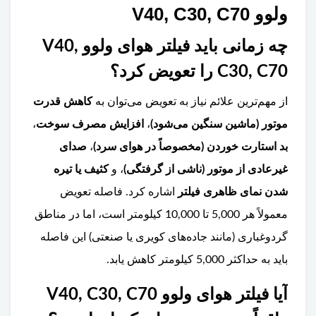
ولوو V40, C30, C70
چه زمانی باید فیلتر هوای ولوو V40,
C30, C70 را تعویض کرد؟
از مهم‌ترین علائم نیاز به تعویض می‌توان به
کاهش قدرت
موتور (ماشین سنگین می‌شود)
،
افزایش مصرف سوخت
،
بد استارت خوردن (مخصوصاً در هوای سرد)
،
صدای
غیرعادی از موتور (ناشی از گرفتگی)
، و
کثیف یا تیره
شدن نمای ظاهری فیلتر
اشاره کرد. فاصله تعویض
معمولاً هر 5,000 تا 10,000 کیلومتر است، اما در مناطق
گردوغباری (مانند جاده‌های کویری یا صنعتی) این فاصله
باید به حداکثر 5,000 کیلومتر کاهش یابد.
آیا فیلتر هوای ولوو V40, C30, C70