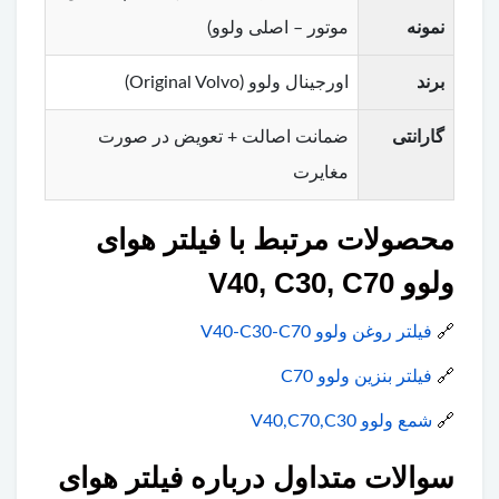
نمونه
موتور – اصلی ولوو)
برند
اورجینال ولوو (Original Volvo)
گارانتی
ضمانت اصالت + تعویض در صورت
مغایرت
محصولات مرتبط با فیلتر هوای
ولوو V40, C30, C70
🔗
فیلتر روغن ولوو V40-C30-C70
🔗
فیلتر بنزین ولوو C70
🔗
شمع ولوو V40,C70,C30
سوالات متداول درباره فیلتر هوای