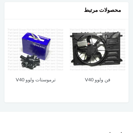
محصولات مرتبط
ترموستات ولوو V40
روغن گیربکس دابل کلاچ
ادینول DCT