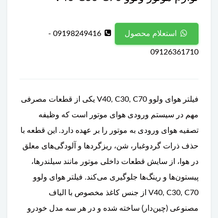
09198249416 -
استعلام محصول
09126361710
فیلتر هوای ولوو V40, C30, C70 یکی از قطعات مصرفی
مهم در سیستم ورودی هوای موتور است که وظیفه
تصفیه هوای ورودی به موتور را بر عهده دارد. این قطعه با
حذف ذرات گردوغبار، شن، ریزگردها و آلودگی‌های معلق
در هوا، از سایش قطعات داخلی موتور مانند سیلندرها،
پیستون‌ها و رینگ‌ها جلوگیری می‌کند. فیلتر هوای ولوو
V40, C30, C70 از جنس کاغذ مخصوص با الیاف
مصنوعی (چین‌دار) ساخته شده و در هر سه مدل خودرو