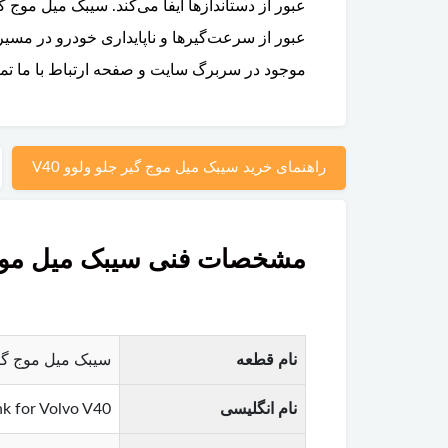
عبور از سرعت‌گیرها و ناپایداری خودرو در مسیر
موجود در سربرگ سایت و صفحه ارتباط با ما تما
راهنمای خرید سیبک میل موج گیر جلو ولوو V40
مشخصات فنی سیبک میل موج گی
نام قطعه
سیبک میل موج گیر جلو (Front Sway Bar Link / Stabilizer Link) ولوو V40 – یک
نام انگلیسی
nk for Volvo V40