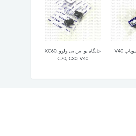
جایگاه یو اس بی ولوو XC60,
بلبرینگ چرخ جلو V40
دسته مو
C70
C70, C30, V