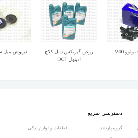
ن گیربکس دابل کلاچ
درپوش میل سوپاپ V40
ادینول DCT
40
دسترسی سریع
گروه پارتلند
قطعات و لوازم یدکی