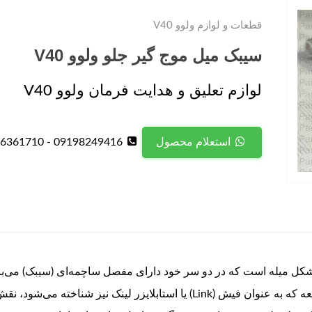
قطعات و لوازم ولوو V40
سیبک میل موج گیر جلو ولوو V40
لوازم تعلیق و هدایت فرمان ولوو V40
09198249416 - 09126361710
استعلام محصول
 جلو ولوو V40 یک قطعه به شکل میله است که در دو سر خود دارای مفصل ساچمه‌ای (سی
بار) به طبق یا جناغ چرخ را بر عهده دارد. این قطعه که به عنوان فیش (Link) یا