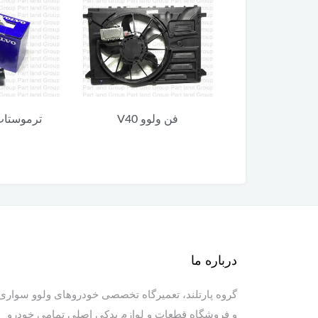
فن ولوو V40
ترموستات ولوو V40
روغ
درباره ما
گروه پارتلند، تعمیرگاه تخصصی خودروهای ولوو سواری
و فروشگاه قطعات و لوازم یدکی اصلی تمامی خودرو