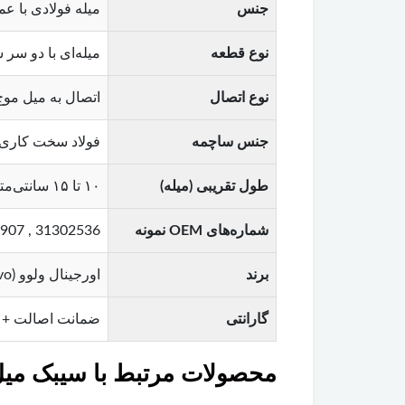
جنس
میله فولادی با عملیات حر
نوع قطعه
میله‌ای با دو سر سیبک (Double-ended) – طراح
نوع اتصال
اتصال به میل موج 
جنس ساچمه
فولاد سخت کاری 
طول تقریبی (میله)
۱۰ تا ۱۵ سانتی‌متر (متناسب با مدل خودرو)
شماره‌های OEM نمونه
31302536 , 30648907 , 30774486 (متناسب با مدل و سال تولید)
برند
اورجینال ولوو (Original Volvo)
گارانتی
ضمانت اصالت + 
محصولات مرتبط با سیبک میل مو