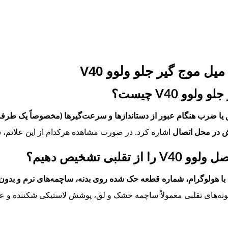
ل موج گیر جلو ولوو V40
و V40 چیست؟
یا ضرب هنگام عبور از دستاندازها و سرعت‌گیرها (مخصوصاً یک طرفه)
ش در محل اتصال
اشاره کرد. در صورت مشاهده هرکدام از این علائم، 
بی تشخیص دهیم؟
با هولوگرام، شماره قطعه حک شده روی بدنه، ساچمه‌های نرم و بدو
ه‌های تقلبی معمولاً ساچمه خشک و لق، پوشش لاستیکی شکننده و عدم تط