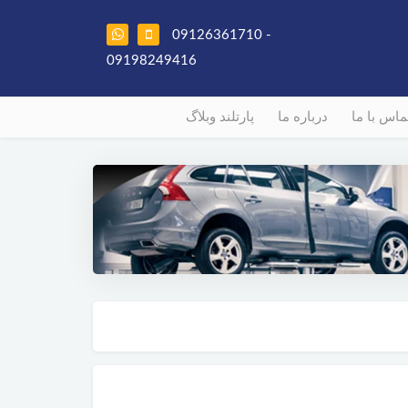
09126361710 -
09198249416
ماس با ما
درباره ما
پارتلند وبلاگ