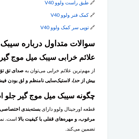
🔗
طبق راست ولوو V40
🔗
کمک فنر ولوو V40
🔗
توپی سر کمک ولوو V40
سوالات متداول درباره سیبک می
علائم خرابی سیبک میل موج گیر جلو ولو
از مهم‌ترین علائم خرابی می‌توان به
صدای تق تق 
بیش از حد)، لاستیک‌سایی نامنظم و لق بودن فی
چگونه سیبک میل موج گیر جلو اصل ولوو V40 را از تقل
قطعه اورجینال ولوو دارای
بسته‌بندی اختصاصی 
مرغوب، و مهره‌های قفلی با کیفیت بالا
است. نمون
تضمین می‌کند.