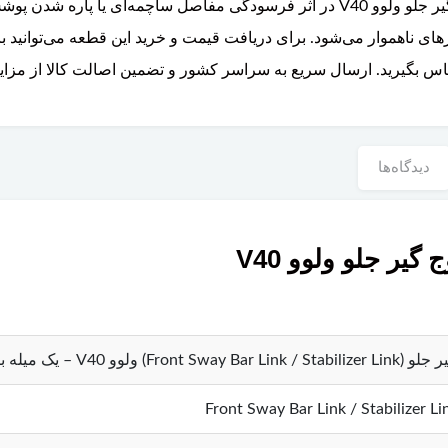
عبور از دستاندازها ایفا می‌کند. سیبک میل موج گیر جلو ولوو V40 در اثر فرسودگی مفا
های ناهموار می‌شود. برای دریافت قیمت و خرید این قطعه می‌توانید با
س بگیرید. ارسال سریع به سراسر کشور و تضمین اصالت کالا از مزای
دیدگاه‌ها
ر جلو ولوو V40
 میله با دو سر سیبک (چپ و راست)
Front Sway Bar Link / Stabilizer Li