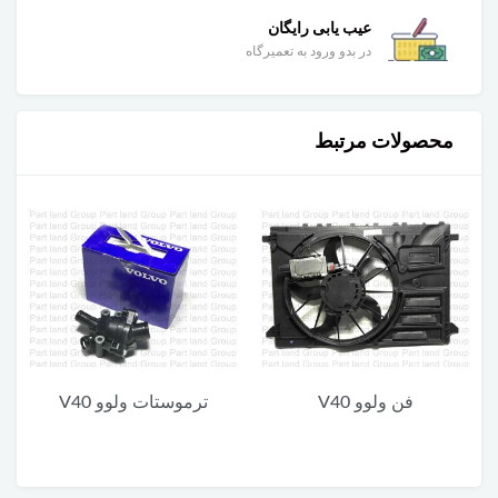
عیب یابی رایگان
در بدو ورود به تعمیرگاه
محصولات مرتبط
ترموستات ولوو V40
روغن گیربکس دابل کلاچ
ادینول DCT