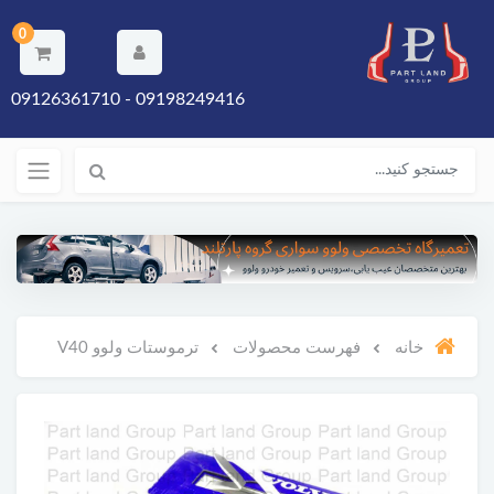
0
09198249416 - 09126361710
خانه
فهرست محصولات
ترموستات ولوو V40