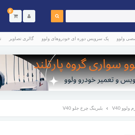
0
صصی ولوو
پک سرویس دوره ای خودروهای ولوو
گالری تصاویر
ت
ولوو V40
بلبرینگ چرخ جلو V40