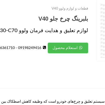
قطعات و لوازم ولوو V40
بلبرینگ چرخ جلو V40
لوازم تعلیق و هدایت فرمان ولوو V40-C30-C70
09198249416 - 09126361710
استعلام محصول
ز قطعات حیاتی در سیستم تعلیق و چرخ‌های خودرو است که وظیفه کاهش اصطکاک 