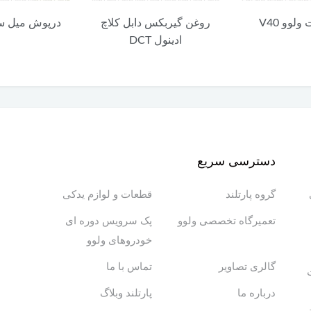
س دابل کلاچ
درپوش میل سوپاپ V40
DCT
C30, V40
دسترسی سریع
گروه پارتلند
قطعات و لوازم یدکی
تعمیرگاه تخصصی ولوو
پک سرویس دوره ای
خودروهای ولوو
گالری تصاویر
تماس با ما
درباره ما
پارتلند وبلاگ