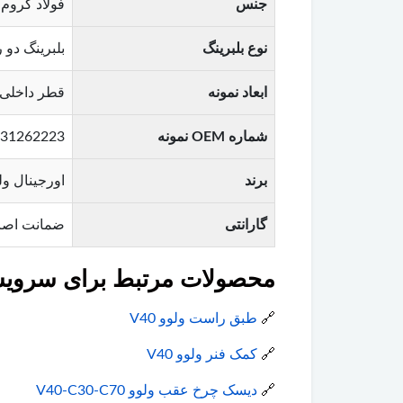
جنس
فولاد کروم 
نوع بلبرینگ
بلبرینگ دو ردیفه (Double Row) یا سه ردیفه
ابعاد نمونه
قطر داخلی: 40-45 میلیمتر / قطر خارجی: 72-82 میلیمتر (متناسب با 
شماره OEM نمونه
31262223 , 31478523 , 30684447 , 30721358
برند
اورجینال ولوو (Original Volvo) – برندهای مع
گارانتی
ضمانت اصا
محصولات مرتبط برای سرویس و
🔗
طبق راست ولوو V40
🔗
کمک فنر ولوو V40
🔗
دیسک چرخ عقب ولوو V40-C30-C70