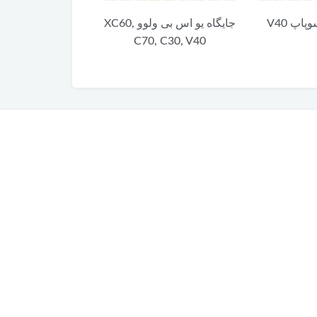
جایگاه یو اس بی ولوو XC60,
دسته موتور راست ولوو
تیغه برف پاک‌کن 
V40
V40-C30-C70
C70, 