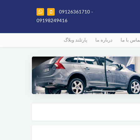
09126361710 -
09198249416
ماس با ما
درباره ما
پارتلند وبلاگ