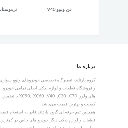
لوو V40
ترموستات ولوو V40
روغن گیربک
ادینول 
درباره ما
گروه پارتلند، تعمیرگاه تخصصی خودروهای ولوو سواری
و فروشگاه قطعات و لوازم یدکی اصلی تمامی خودرو
های ولوو XC90, XC60 ,V40 ,C30 ,C70 با تضمین
کیفیت و بهترین قیمت می‌باشد.
همچنین تیم حرفه ای گروه پارتلند قادر به استعلام قیمت
قطعات و لوازم یدکی دیگر خودرو های خاص در کمترین