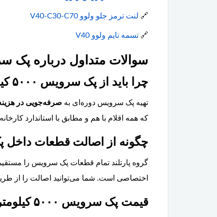
🔗
لنت ترمز جلو ولوو V40-C30-C70
🔗
تسمه تایم ولوو V40
سوالات متداول درباره پک سرویس دوره ای ۰
چرا باید از پک سرویس ۵۰۰۰ کیلومتر به جای خرید جداگانه قطعات استفاده کنم؟
تهیه پک سرویس دوره‌ای به
صرفه‌جویی در هزینه
که همه اقلام با هم و مطابق با استاندارد کارخا
چگونه از اصالت قطعات داخل پک سرویس و
گروه پارتلند تمام قطعات پک سرویس را مستقیما
اختصاصی است. شما می‌توانید اصالت را از طریق ا
قیمت پک سرویس ۵۰۰۰ کیلومتر ولوو V40 چقدر است؟