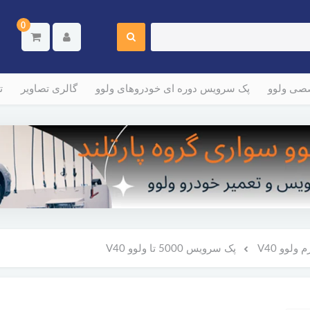
0
صصی ولوو
پک سرویس دوره ای خودروهای ولوو
گالری تصاویر
ت
ولوو V40
پک سرویس 5000 تا ولوو V40