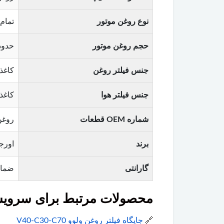
نوع روغن موتور
تمام‌سنتتیک 5W-30 یا 
حجم روغن موتور
حدود 4 لیتر (متناسب با ظرفیت موتورهای ۴ سیل
جنس فیلتر روغن
کاغذ
جنس فیلتر هوا
کاغذ 
شماره OEM قطعات
روغن: 31342244 / فیلتر روغن: 31370165 
برند
اورجینال 
گارانتی
ضمان
محصولات مرتبط برای سرویس و
🔗
جایگاه فیلتر روغن ولوو V40-C30-C70