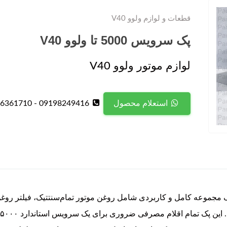
قطعات و لوازم ولوو V40
پک سرویس 5000 تا ولوو V40
لوازم موتور ولوو V40
09198249416 - 09126361710
استعلام محصول
سرویس دوره ای ۵۰۰۰ کیلومتر ولوو V40 یک مجموعه کامل و کاربردی شامل روغن موتور تمام‌سنت