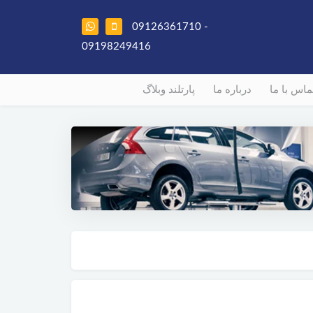
09126361710 -
09198249416
ماس با ما
درباره ما
پارتلند وبلاگ