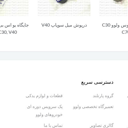
وپاپ V40
جایگاه یو اس بی ولوو XC60,
بلبرینگ چرخ جل
C70, C30, V40
دسترسی سریع
گروه پارتلند
قطعات و لوازم یدکی
تعمیرگاه تخصصی ولوو
پک سرویس دوره ای
خودروهای ولوو
گالری تصاویر
تماس با ما