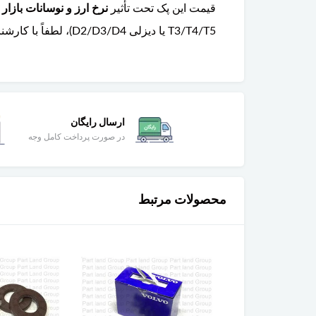
قیمت این پک تحت تأثیر
نرخ ارز و نوسانات بازا
T3/T4/T5 یا دیزلی D2/D3/D4)، لطفاً با کارشناسان فروش گروه پارتلند تماس بگیرید. ارسال سریع به سراسر کشور و تضمین اصالت کالا ارائه می‌شود.
ارسال رایگان
در صورت پرداخت کامل وجه
محصولات مرتبط