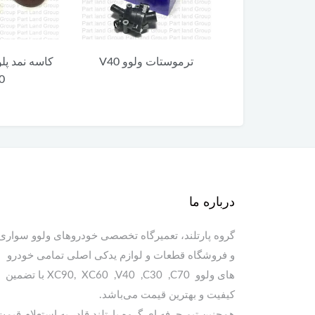
ت ولوو V40
کاسه نمد پلوس ولوو C30
درپوش میل س
C70
درباره ما
گروه پارتلند، تعمیرگاه تخصصی خودروهای ولوو سواری
و فروشگاه قطعات و لوازم یدکی اصلی تمامی خودرو
های ولوو XC90, XC60 ,V40 ,C30 ,C70 با تضمین
کیفیت و بهترین قیمت می‌باشد.
همچنین تیم حرفه ای گروه پارتلند قادر به استعلام قیمت