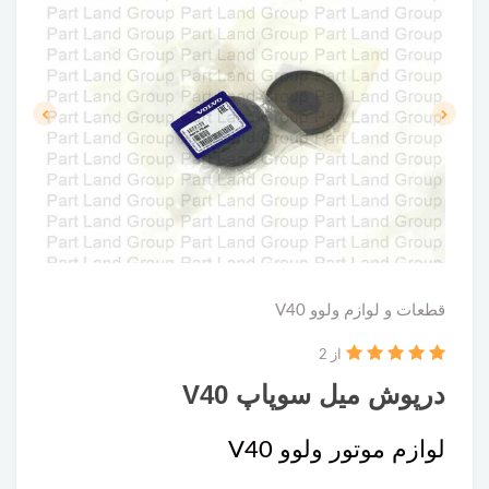
قطعات و لوازم ولوو V40
از 2
درپوش میل سوپاپ V40
لوازم موتور ولوو V40