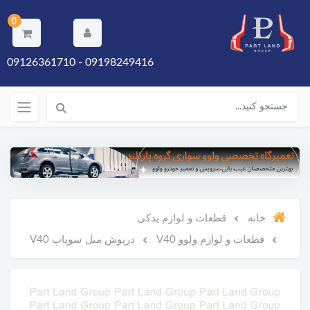
0
09198249416 - 09126361710
خانه
قطعات و لوازم یدکی
قطعات و لوازم ولوو V40
درپوش میل سوپاپ V40