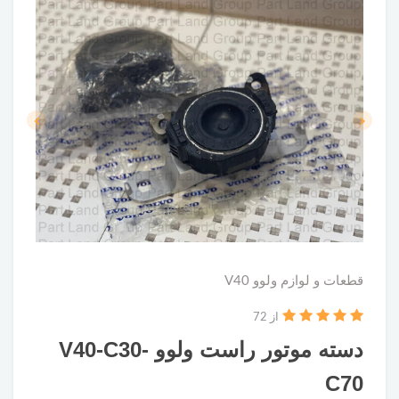
قطعات و لوازم ولوو V40
از 72
دسته موتور راست ولوو V40-C30-
C70