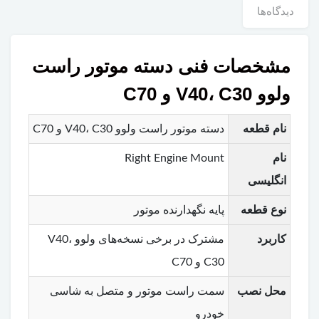
دیدگاه‌ها
مشخصات فنی دسته موتور راست
ولوو V40، C30 و C70
نام قطعه
دسته موتور راست ولوو V40، C30 و C70
نام
Right Engine Mount
انگلیسی
نوع قطعه
پایه نگهدارنده موتور
کاربرد
مشترک در برخی نسخه‌های ولوو V40،
C30 و C70
محل نصب
سمت راست موتور و متصل به شاسی
خودرو