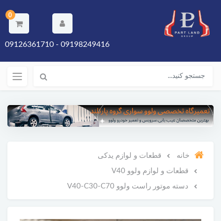
0
09198249416 - 09126361710
خانه
قطعات و لوازم یدکی
قطعات و لوازم ولوو V40
دسته موتور راست ولوو V40-C30-C70