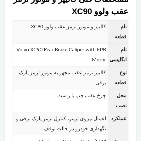
عقب ولوو XC90
نام
کالیپر و موتور ترمز عقب ولوو XC90
قطعه
نام
Volvo XC90 Rear Brake Caliper with EPB
انگلیسی
Motor
نوع
کالیپر ترمز عقب مجهز به موتور ترمز پارک
قطعه
برقی
محل
چرخ عقب چپ یا راست
نصب
عملکرد
اعمال نیروی ترمز، کنترل ترمز پارک برقی و
نگهداری خودرو در حالت توقف