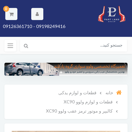
0
09198249416 - 09126361710
خانه
قطعات و لوازم یدکی
قطعات و لوازم ولوو XC90
کالیپر و موتور ترمز عقب ولوو XC90