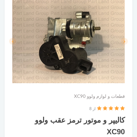
قطعات و لوازم ولوو XC90
از 8
کالیپر و موتور ترمز عقب ولوو
XC90