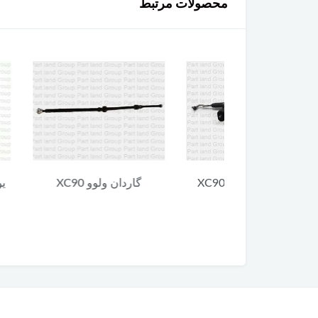
محصولات مرتبط
 ولوو XC90
گاردان ولوو XC90
یونیت پایین 
90