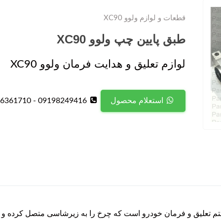
قطعات و لوازم ولوو XC90
طبق پایین چپ ولوو XC90
لوازم تعلیق و هدایت فرمان ولوو XC90
09198249416 - 09126361710
استعلام محصول
 اجزای اصلی سیستم تعلیق و فرمان خودرو است که چرخ را به زیرشاسی متصل 