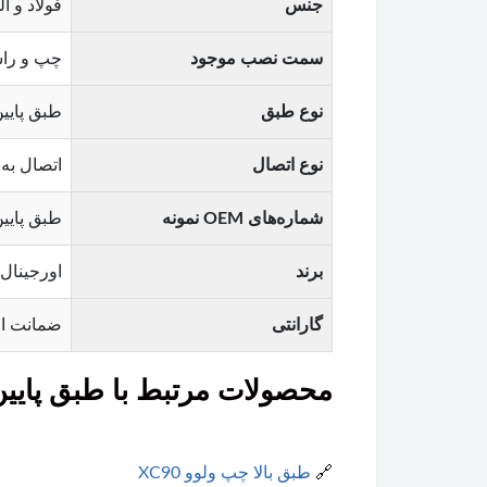
جنس
فولاد و آ
سمت نصب موجود
چپ و را
نوع طبق
طبق پایین (Lower Arm) – ارتباط چرخ ب
نوع اتصال
اتصال به 
شماره‌های OEM نمونه
طبق پایین راست: 31387773
برند
اورجینال ولوو (lvo
گارانتی
ضمانت اص
محصولات مرتبط با طبق پایین ولو
🔗
طبق بالا چپ ولوو XC90