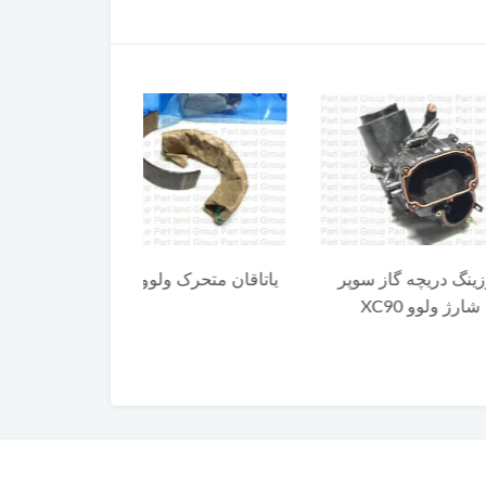
 گاز سوپر
یاتاقان متحرک ولوو XC90
کلید آزاد کننده 
X
XC90