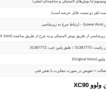
لومینیوم (با بوش‌های لاستیکی و ساچمه‌ای اصلی)
ست (هر دو سمت قابل عرضه است)
ه زیرشاسی
زیرشاسی از طریق بوش لاستیکی و به چرخ از طریق ساچمه (Ball Joint)
 / طبق پایین چپ: 31387772
Original Vo)
الت + تعویض در صورت مغایرت یا نقص فنی
و XC90