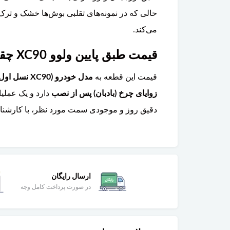
حالی که در نمونه‌های تقلبی بوش‌ها خشک و ترک
می‌کند.
قیمت طبق پایین ولوو XC90 چقدر است و آیا تعویض آن تخصصی است؟
قیمت این قطعه به
مدل خودرو (XC90 نسل اول یا دوم)، سمت نصب (چپ یا راست)، و جنس (فولاد یا آلومینیوم)
زوایای چرخ (بادبان) پس از نصب
دارد و یک عملی
دقیق روز و موجودی سمت مورد نظر، با کارشناس
ارسال رایگان
در صورت پرداخت کامل وجه