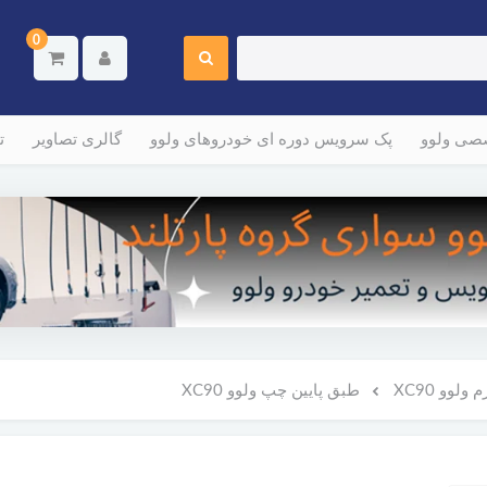
0
صصی ولوو
پک سرویس دوره ای خودروهای ولوو
گالری تصاویر
ت
لوو XC90
طبق پایین چپ ولوو XC90