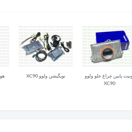
چراغ جلو ولوو
نویگیشن ولوو XC90
هوزینگ دریچه
XC
شارژ ولوو C90