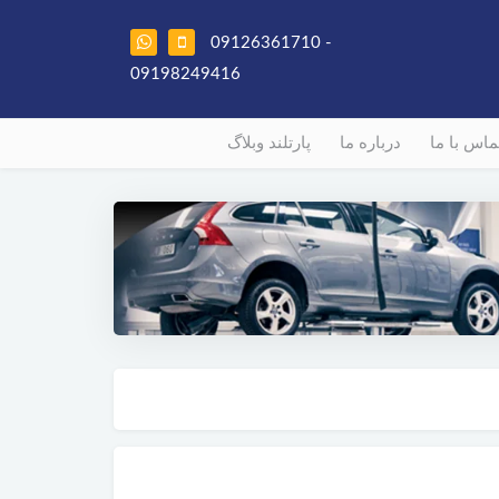
09126361710 -
09198249416
ماس با ما
درباره ما
پارتلند وبلاگ