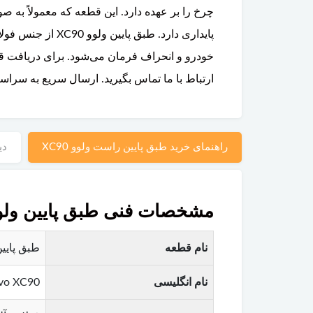
پایداری دارد. ط
خودرو و انحراف فرمان می‌شود. برای دریافت قی
ارتباط با ما تماس بگیرید. ارسال سریع به سراس
راهنمای خرید طبق پایین راست ولوو XC90
دی
مشخصات فنی طبق پایین ولوو 90
نام قطعه
طبق پایین (Lower Control Arm) ولوو XC90 – قابل عرضه در د
نام انگلیسی
lvo XC90