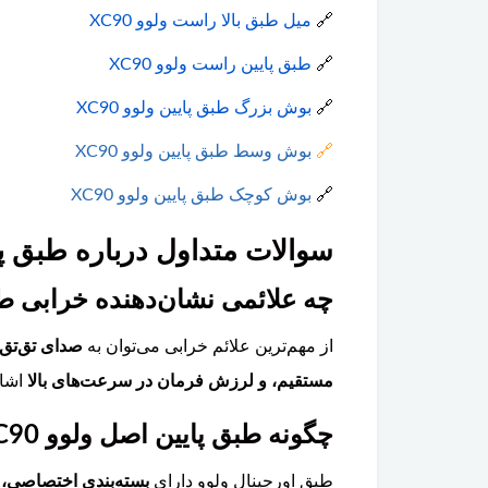
🔗
میل طبق بالا راست ولوو XC90
🔗
طبق پایین راست ولوو XC90
🔗
بوش بزرگ طبق پایین ولوو XC90
🔗
بوش وسط طبق پایین ولوو XC90
🔗
بوش کوچک طبق پایین ولوو XC90
سوالات متداول درباره طبق پایین
چه علائمی نشان‌دهنده خرابی طبق پایی
از مهم‌ترین علائم خرابی می‌توان به
صدای تق‌تق 
مستقیم، و لرزش فرمان در سرعت‌های بالا
اشار
چگونه طبق پایین اصل ولوو XC90 را از نوع تقلبی تشخیص دهیم؟
طبق اورجینال ولوو دارای
بسته‌بندی اختصاصی، 