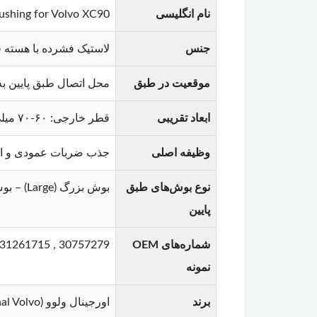
نام انگلیسی
ushing for Volvo XC90
جنس
لاستیک فشرده با هسته فل
موقعیت در طبق
محل اتصال طبق پایین ب
ابعاد تقریبی
قطر خارجی: ۶۰-۷۰ میلی‌متر / قطر داخلی: ۱۲-۱۴ میلی‌متر (متناسب با مدل خودرو)
وظیفه اصلی
جذب ضربات عمودی و افقی – کاهش
نوع بوش‌های طبق
بوش بزرگ (Large) – بوش وسط (Medium) – بوش کوچک (Small) – هر سه در یک مجموعه طبق قابل تعویض هستند
پایین
شماره‌های OEM
30757279 , 31261715 , 31362626 (متناسب با کد موتور و سال تولید)
نمونه
برند
اورجینال ولوو (Original Volvo)