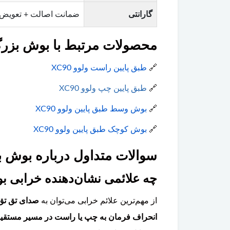
گارانتی
ضمانت اصالت + تعویض
محصولات مرتبط با بوش بزرگطبق
🔗
طبق پایین راست ولوو XC90
🔗
طبق پایین چپ ولوو XC90
🔗
بوش وسط طبق پایین ولوو XC90
🔗
بوش کوچک طبق پایین ولوو XC90
سوالات متداول درباره بوش بزر
چه علائمی نشان‌دهنده خرابی بوش بز
از مهم‌ترین علائم خرابی می‌توان به
صدای تق تق 
انحراف فرمان به چپ یا راست در مسیر مستقی