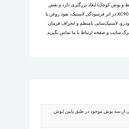
ط و بوش کوچک) ابعاد بزرگتری دارد و نقش
اصلی در تحمل وزن خودرو و کاهش نویز و ارتعاشات ناشی از حرکت چرخ‌ها را ایفا می‌کند. بوش بزرگ طبق پایین ولوو XC90 در اثر فرسودگی لاستیک، نفوذ روغن یا
و، لاستیک‌سایی نامنظم و انحراف فرمان
رگ سایت و صفحه ارتباط با ما تماس بگیرید.
ایین (Lower Control Arm Large Bushing / Rear Bushing) ولوو XC90 – یکی از سه بوش موجود در طبق پایین (بوش