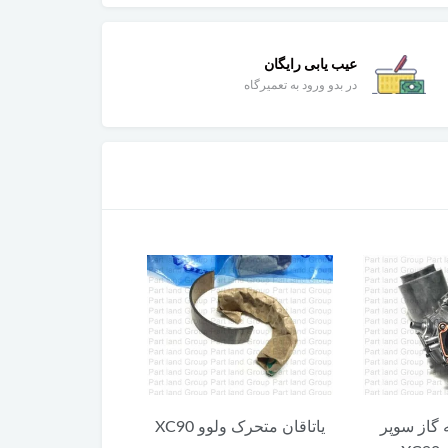
عیب یابی رایگان
در بدو ورود به تعمیرگاه
 گاز سوپر
یاتاقان متحرک ولوو XC90
کلید آزاد کننده 