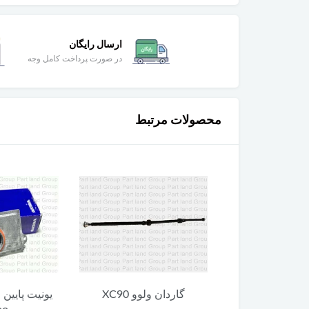
ارسال رایگان
در صورت پرداخت کامل وجه
محصولات مرتبط
 ولوو XC90
گاردان ولوو XC90
یونیت پایین 