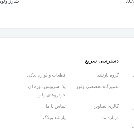
XC
شارژ ولوو C90
دسترسی سریع
گروه پارتلند
قطعات و لوازم یدکی
تعمیرگاه تخصصی ولوو
پک سرویس دوره ای
خودروهای ولوو
گالری تصاویر
تماس با ما
درباره ما
پارتلند وبلاگ