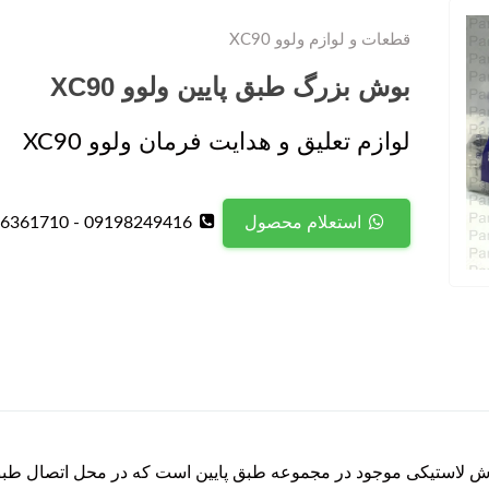
قطعات و لوازم ولوو XC90
بوش بزرگ طبق پایین ولوو XC90
لوازم تعلیق و هدایت فرمان ولوو XC90
09198249416 - 09126361710
استعلام محصول
ین ولوو XC90 یکی از سه بوش لاستیکی موجود در مجموعه طبق پایین است که در محل