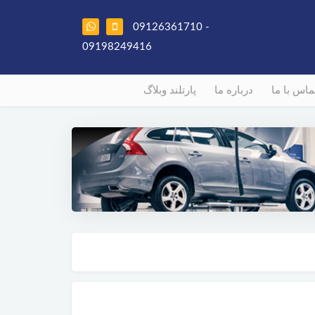
09126361710 -
09198249416
ماس با ما
درباره ما
پارتلند وبلاگ