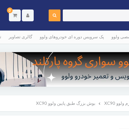
0
صصی ولوو
پک سرویس دوره ای خودروهای ولوو
گالری تصاویر
ت
لوو XC90
بوش بزرگ طبق پایین ولوو XC90