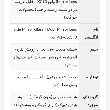
Mirror Lens) ولوو XC90 – قابل عرضه
در دو سمت راست و چپ (محصولات
جداگانه)
نام
Side Mirror Glass / Door Mirror Lens
انگلیسی
for Volvo XC90
جنس
شیشه محدب (Convex) با روکش نقره/
آلومینیوم + روکش ضد خش (در مدل‌های
جدیدتر)
نوع آینه
محدب (تخم مرغی) – افزایش زاویه دید
بدون نقطه کور
گزینه‌های
شیشه معمولی (بدون گرمکن) – شیشه
موجود
هیدروفوبیک (دارای گرمکن و پوشش ضد