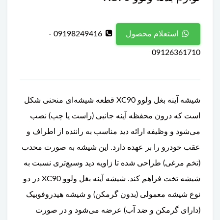
09198249416 -
استعلام محصول
09126361710
شیشه آینه بغل ولوو XC90 قطعه شیشه‌ای منحنی شکل
است که درون محفظه آینه جانبی (راست یا چپ) نصب
می‌شود و وظیفه ارائه دید مناسب به راننده از اطراف و
عقب خودرو را بر عهده دارد. این شیشه به صورت محدب
(تخم مرغی) طراحی شده تا زاویه دید وسیع‌تری نسبت به
شیشه تخت فراهم کند. شیشه آینه بغل ولوو XC90 در دو
نوع شیشه معمولی (بدون گرمکن) و شیشه هیدروفوبیک
(دارای گرمکن و ضد آب) عرضه می‌شود و در صورت