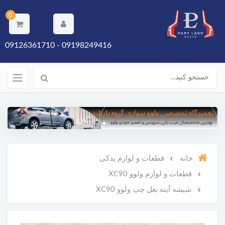
0
09198249416 - 09126361710
خانه
قطعات و لوازم یدکی
قطعات و لوازم ولوو XC90
شیشه آینه بغل چپ ولوو XC90