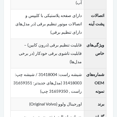
آب)
اتصالات
دارای صفحه پلاستیکی با کلیپس و
پشت آینه
اتصالات موتور تنظیم برقی (در مدل‌های
دارای تنظیم برقی)
ویژگی‌های
قابلیت تنظیم برقی (درون کابین) –
خاص
قابلیت تاشوی برقی خودکار (در برخی
مدل‌ها)
شماره‌های
شیشه راست: 31418004 / شیشه چپ:
OEM
31418003 (مدل‌های جدیدتر: 31659351
نمونه
راست , 31659350 چپ)
برند
اورجینال ولوو (Original Volvo)
گارانتی
ضمانت اصالت + تعویض در صورت