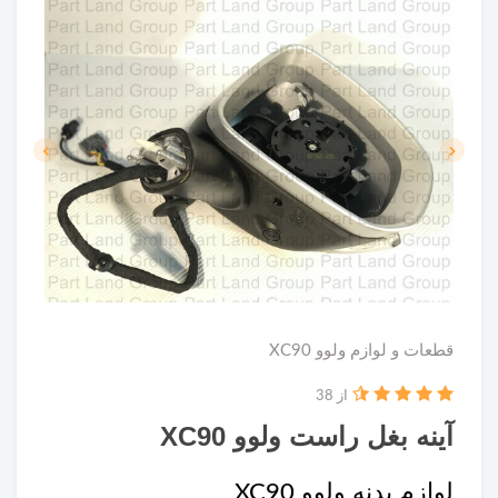
قطعات و لوازم ولوو XC90
از 38
آینه بغل راست ولوو XC90
لوازم بدنه ولوو XC90