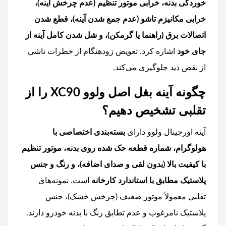
خوردگی بدنه، خرابی موتور تنظیم (عدم چرخش آینه)،
خرابی مکانیزم تاشو (عدم جمع شدن آینه)، قطع شدن
اتصالات برق (راهنما یا گرمکن)، و شل شدن کامل آینه از
جای خود
اشاره کرد. تعویض زودهنگام از خطرات ناشی
از نقص دید جلوگیری می‌کند.
چگونه آینه بغل اصل ولوو XC90 را از
تقلبی تشخیص دهیم؟
آینه اورجینال ولوو دارای
بسته‌بندی اختصاصی با
هولوگرام، شماره قطعه حک شده روی بدنه، موتور تنظیم
با کیفیت بالا (بدون لقی و صدای اضافه)، و رنگ و جنس
پلاستیک مطابق با استاندارد کارخانه
است. نمونه‌های
تقلبی معمولاً موتور ضعیف (چرخش خشک)، جنس
پلاستیک نامرغوب و عدم تطابق رنگ با بدنه خودرو دارند.