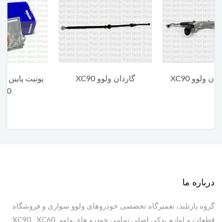
گاردان ولوو XC90
یونیت پایین چراغ جلو ولوو
XC90
درباره ما
گروه پارتلند، تعمیرگاه تخصصی خودروهای ولوو سواری و فروشگاه
قطعات و لوازم یدکی اصلی تمامی خودرو های ولوو XC90, XC60