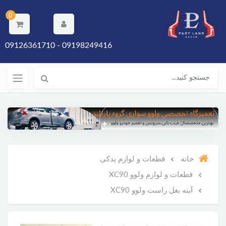
0
09198249416 - 09126361710
خانه
قطعات و لوازم یدکی
قطعات و لوازم ولوو XC90
آینه بغل راست ولوو XC90