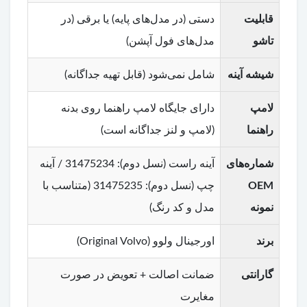
قابلیت
دستی (در مدل‌های پایه) یا برقی (در
تاشو
مدل‌های فول آپشن)
شیشه آینه
شامل نمی‌شود (قابل تهیه جداگانه)
لامپ
دارای جایگاه لامپ راهنما روی بدنه
راهنما
(لامپ و لنز جداگانه است)
شماره‌های
آینه راست (نسل دوم): 31475234 / آینه
OEM
چپ (نسل دوم): 31475235 (متناسب با
نمونه
مدل و کد رنگ)
برند
اورجینال ولوو (Original Volvo)
گارانتی
ضمانت اصالت + تعویض در صورت
مغایرت