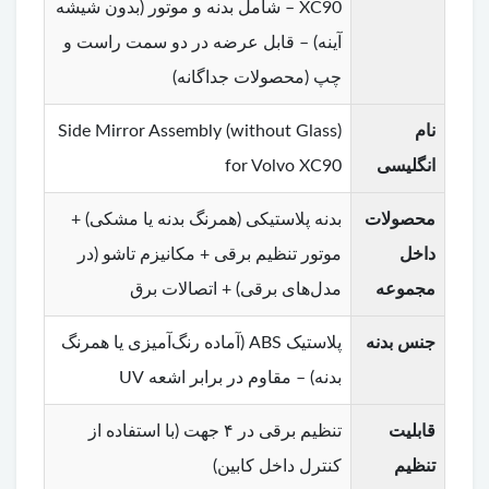
XC90 – شامل بدنه و موتور (بدون شیشه
آینه) – قابل عرضه در دو سمت راست و
چپ (محصولات جداگانه)
نام
Side Mirror Assembly (without Glass)
انگلیسی
for Volvo XC90
محصولات
بدنه پلاستیکی (همرنگ بدنه یا مشکی) +
داخل
موتور تنظیم برقی + مکانیزم تاشو (در
مجموعه
مدل‌های برقی) + اتصالات برق
جنس بدنه
پلاستیک ABS (آماده رنگ‌آمیزی یا همرنگ
بدنه) – مقاوم در برابر اشعه UV
قابلیت
تنظیم برقی در ۴ جهت (با استفاده از
تنظیم
کنترل داخل کابین)