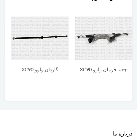
گاردان ولوو XC90
یونیت پایین چراغ جلو ولوو
XC90
درباره ما