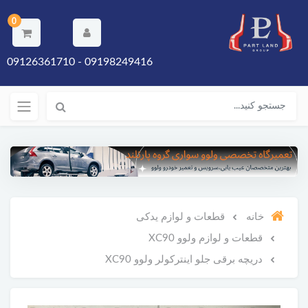
0
09198249416 - 09126361710
خانه
قطعات و لوازم یدکی
قطعات و لوازم ولوو XC90
دریچه برقی جلو اینترکولر ولوو XC90