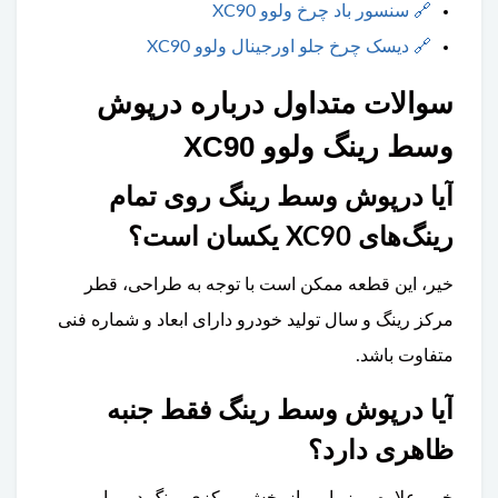
🔗
سنسور باد چرخ ولوو XC90
🔗
دیسک چرخ جلو اورجینال ولوو XC90
سوالات متداول درباره درپوش
وسط رینگ ولوو XC90
آیا درپوش وسط رینگ روی تمام
رینگ‌های XC90 یکسان است؟
خیر، این قطعه ممکن است با توجه به طراحی، قطر
مرکز رینگ و سال تولید خودرو دارای ابعاد و شماره فنی
متفاوت باشد.
آیا درپوش وسط رینگ فقط جنبه
ظاهری دارد؟
خیر، علاوه بر زیبایی، از بخش مرکزی رینگ در برابر