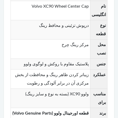
نام
Volvo XC90 Wheel Center Cap
انگلیسی
نوع
درپوش تزئینی و محافظ رینگ
قطعه
محل
مرکز رینگ چرخ
نصب
جنس
پلاستیک مقاوم با روکش و لوگوی ولوو
عملکرد
زیباتر کردن ظاهر رینگ و محافظت از بخش
مرکزی آن در برابر آلودگی و رطوبت
مناسب
ولوو XC90 (بسته به نوع و سایز رینگ)
برای
برند
قطعه اورجینال ولوو (Volvo Genuine Parts)