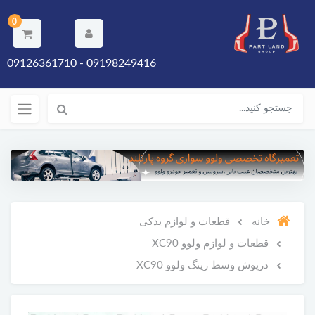
0
09198249416 - 09126361710
خانه
قطعات و لوازم یدکی
قطعات و لوازم ولوو XC90
درپوش وسط رینگ ولوو XC90