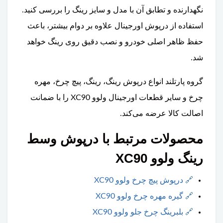
نگهدارنده و تطابق آن با مدل و سایز رینگ را بررسی کنید.
استفاده از درپوش اورجینال علاوه بر دوام بیشتر، باعث
حفظ ظاهر اصلی خودرو و نصب دقیق روی رینگ خواهد
شد.
گروه پارتلند انواع درپوش رینگ، رینگ، پیچ چرخ، مهره
چرخ و سایر قطعات اورجینال ولوو XC90 را با ضمانت
اصالت کالا عرضه می‌کند.
محصولات مرتبط با درپوش وسط
رینگ ولوو XC90
🔗
درپوش پیچ چرخ ولوو XC90
🔗
گیره مهره چرخ ولوو XC90
🔗
بلبرینگ چرخ جلو ولوو XC90