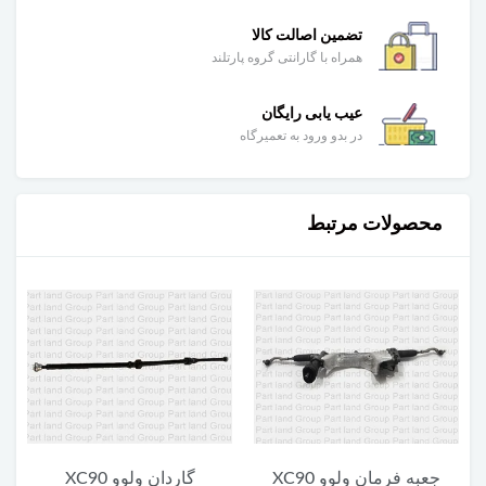
تضمین اصالت کالا
همراه با گارانتی گروه پارتلند
عیب یابی رایگان
در بدو ورود به تعمیرگاه
محصولات مرتبط
گاردان ولوو XC90
یونیت پایین چراغ جلو ولوو