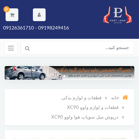
0
09198249416 - 09126361710
خانه
قطعات و لوازم یدکی
قطعات و لوازم ولوو XC90
درپوش میل سوپاپ هوا ولوو XC90