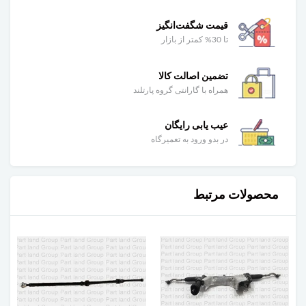
قیمت شگفت‌انگیز
تا 30% کمتر از بازار
تضمین اصالت کالا
همراه با گارانتی گروه پارتلند
عیب یابی رایگان
در بدو ورود به تعمیرگاه
محصولات مرتبط