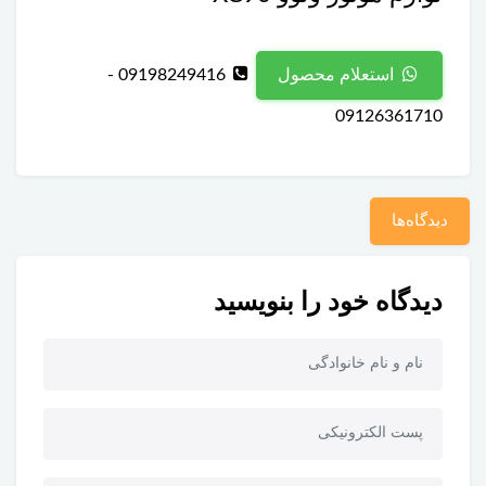
09198249416 -
استعلام محصول
09126361710
دیدگاه‌ها
دیدگاه خود را بنویسید