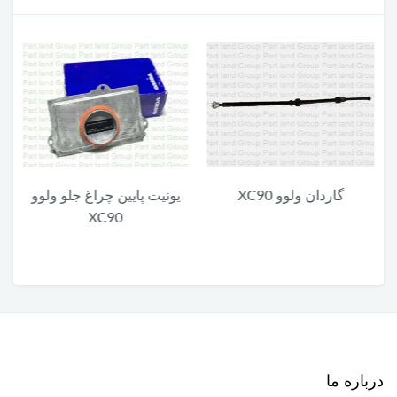
گاردان ولوو XC90
یونیت پایین چراغ جلو ولوو
XC90
درباره ما