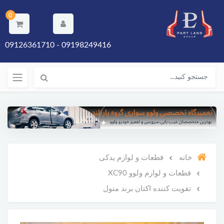
0
09198249416 - 09126361710
خانه
قطعات و لوازم یدکی
قطعات و لوازم ولوو XC90
تقویت کننده اکتان برند منول