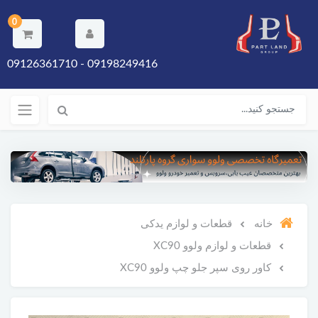
0
09198249416 - 09126361710
خانه
قطعات و لوازم یدکی
قطعات و لوازم ولوو XC90
کاور روی سپر جلو چپ ولوو XC90