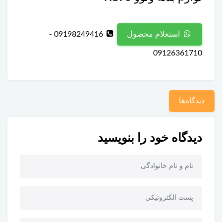
09198249416 -
استعلام محصول
09126361710
دیدگاه‌ها
دیدگاه خود را بنویسید