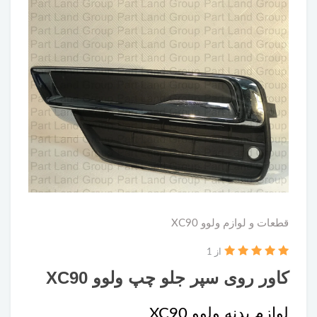
قطعات و لوازم ولوو XC90
از 1
کاور روی سپر جلو چپ ولوو XC90
لوازم بدنه ولوو XC90