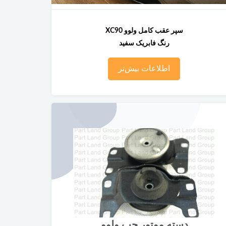
سپر عقب کامل ولوو XC90
رنگ فابریک سفید
اطلاعات بیش‌تر
دسته موتور چپ ولوو