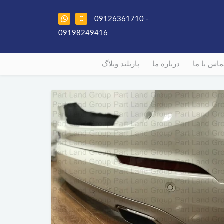
09126361710 -
09198249416
ماس با ما
درباره ما
پارتلند وبلاگ