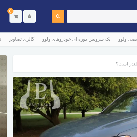
0
صصی ولوو
پک سرویس دوره ای خودروهای ولوو
گالری تصاویر
ت