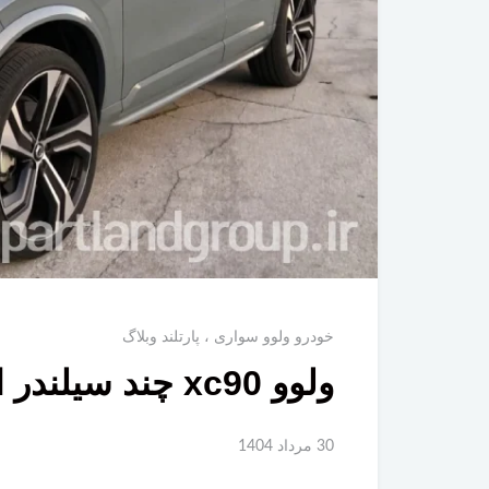
خودرو ولوو سواری
پارتلند وبلاگ
ولوو xc90 چند سیلندر است؟
30 مرداد 1404