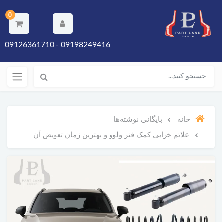
0
09198249416 - 09126361710
خانه
بایگانی نوشته‌ها
علائم خرابی کمک فنر ولوو و بهترین زمان تعویض آن