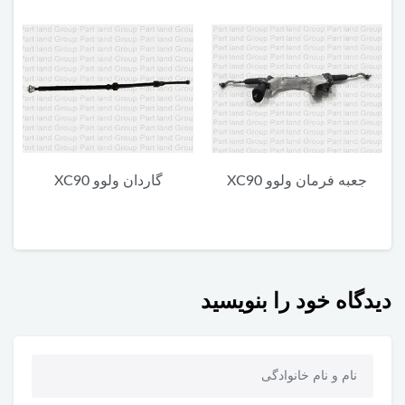
گاردان ولوو XC90
یونیت پایین چراغ جلو ولوو
م
XC90
دیدگاه خود را بنویسید