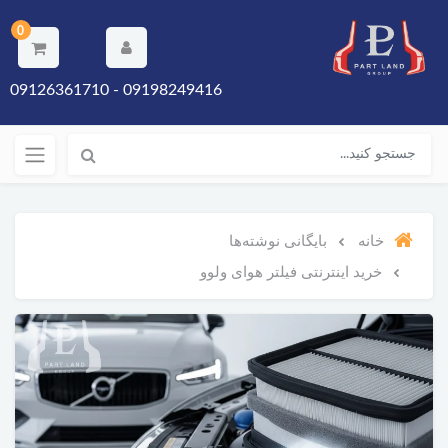
0
09198249416 - 09126361710
خانه
بایگانی نوشته‌ها
خرید اینترنتی فیلتر هوای ولوو