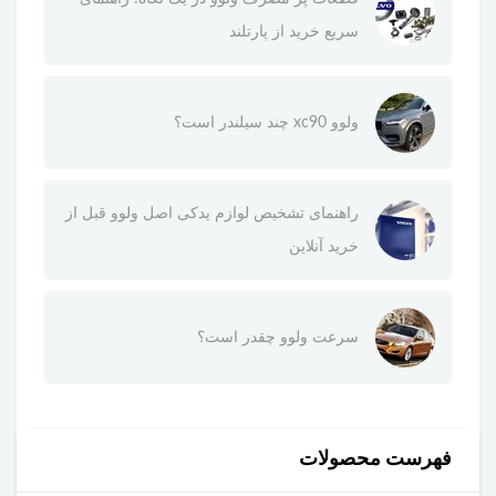
سریع خرید از پارتلند
ولوو xc90 چند سیلندر است؟
راهنمای تشخیص لوازم یدکی اصل ولوو قبل از
خرید آنلاین
سرعت ولوو چقدر است؟
فهرست محصولات