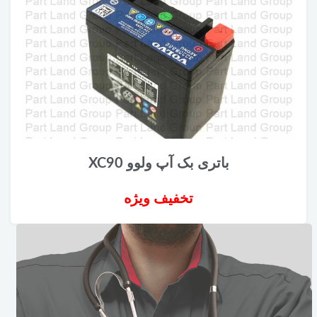
باتری بک آپ ولوو XC90
تخفیف ویژه