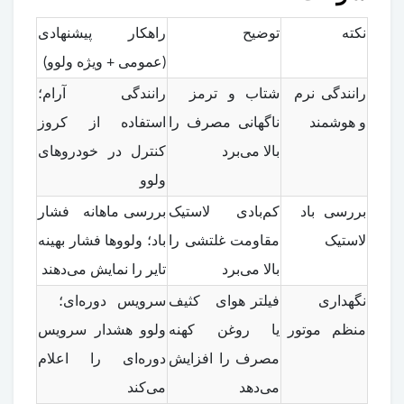
نکته
توضیح
راهکار پیشنهادی
(عمومی + ویژه ولوو)
رانندگی نرم
شتاب و ترمز
رانندگی آرام؛
و هوشمند
ناگهانی مصرف را
استفاده از کروز
بالا می‌برد
کنترل در خودروهای
ولوو
بررسی باد
کم‌بادی لاستیک
بررسی ماهانه فشار
لاستیک
مقاومت غلتشی را
باد؛ ولووها فشار بهینه
بالا می‌برد
تایر را نمایش می‌دهند
نگهداری
فیلتر هوای کثیف
سرویس دوره‌ای؛
منظم موتور
یا روغن کهنه
ولوو هشدار سرویس
مصرف را افزایش
دوره‌ای را اعلام
می‌دهد
می‌کند