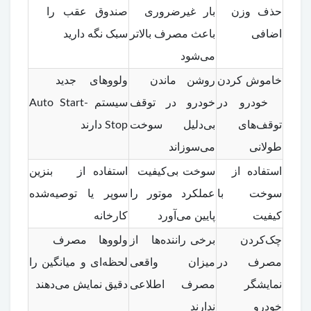
حذف وزن
بار غیرضروری
صندوق عقب را
اضافی
باعث مصرف بالاتر
سبک نگه دارید
می‌شود
خاموش کردن
روشن ماندن
ولووهای جدید
خودرو در
خودرو در توقف
سیستم Auto Start-
توقف‌های
بی‌دلیل سوخت
Stop دارند
طولانی
می‌سوزاند
استفاده از
سوخت بی‌کیفیت
استفاده از بنزین
سوخت با
عملکرد موتور را
سوپر یا توصیه‌شده
کیفیت
پایین می‌آورد
کارخانه
چک‌کردن
برخی راننده‌ها از
ولووها مصرف
مصرف در
میزان واقعی
لحظه‌ای و میانگین را
نمایشگر
مصرف اطلاعی
دقیق نمایش می‌دهند
خودرو
ندارند