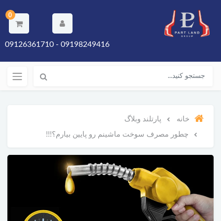
0
09198249416 - 09126361710
خانه
پارتلند وبلاگ
چطور مصرف سوخت ماشینم رو پایین بیارم؟!!!