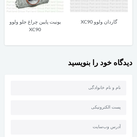
گاردان ولوو XC90
یونیت پایین چراغ جلو ولوو
م
XC90
دیدگاه خود را بنویسید