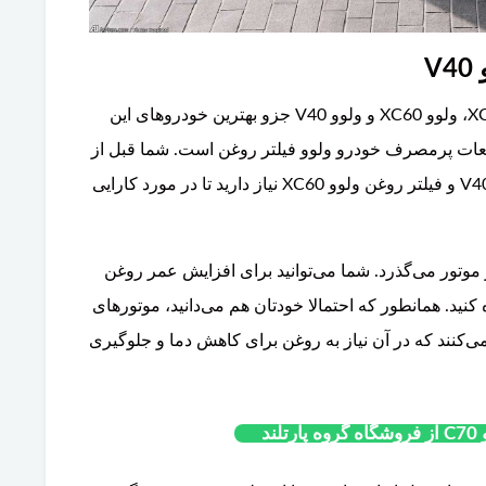
احتمالا شما هم شنیده‌اید که خودروهای ولوو XC90، ولوو XC60 و ولوو V40 جزو بهترین خودروهای این
ات پرمصرف خودرو ولوو فیلتر روغن است. شما قبل از
خرید فیلتر روغن ولوو XC90، فیلتر روغن ولوو V40 و فیلتر روغن ولوو XC60 نیاز دارید تا در مورد کارایی
وتور می‌گذرد. شما می‌توانید برای افزایش عمر روغن
کنید. همانطور که احتمالا خودتان هم می‌دانید، موتورهای
ی‌کنند که در آن نیاز به روغن برای کاهش دما و جلوگیری
ند