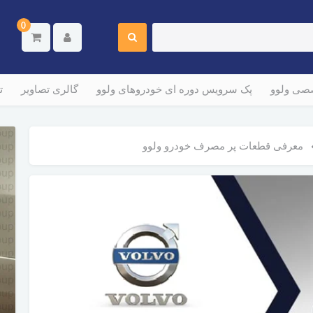
0
صصی ولوو
پک سرویس دوره ای خودروهای ولوو
گالری تصاویر
ت
معرفی قطعات پر مصرف خودرو ولوو