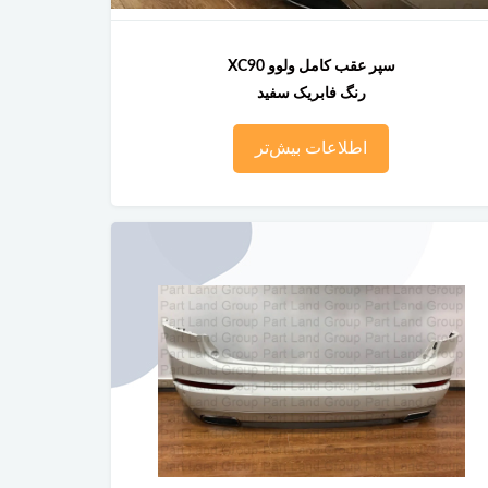
سپر عقب کامل ولوو XC90
رنگ فابریک سفید
اطلاعات بیش‌تر