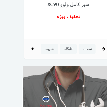
وو XC90
تیغه برف پاک کن عقب ولوو
ف ویژه
تخفیف ویژه
X
تیغه برف پاک کن عقب ولوو V40
جایگاه فیلتر روغن ولوو V40-C30-C70
شمع اصلی ولوو XC90
اسپیکر مرکزی داشبورد Bowers & Wilkins ولوو XC90
تیغه برف پاک کن عقب ولوو XC90