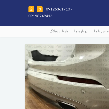
09126361710 -
09198249416
ماس با ما
درباره ما
پارتلند وبلاگ