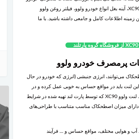
فل درب باک ولوو XC90
سپر کامل ول
ولوو مثل لنت عقب ولوو XC90، لنت جلو ولوو XC90، آینه بغل انواع خودرو ولوو، فیلتر روغن ولوو
م که در این زمینه اطلاعات کامل و جامعی داشته باشید. با ما
تخفیف ویژه
تخفی
دسته موتور پایین ولوو V40-C30-C70
فیلتر روغن ولوو XC60
قفل درب باک ولوو XC90
سپر کامل ولوو C90
کاک می‌توانند، انرژی جنبشی (انرژی که خودرو در حال
این لنت باید در مواقع حساس به خوبی عمل کرده و در
صورت وجود فشار، کارایی خود را از دست ندهد. لنت ولوو XC90 که توسط پارت لند تهیه شده در شرایط
و دارای میزان اصطحکاک مناسب متناسب با طراحی‌های
 کمک لنت ولوو XC90 در شرایط آب و هوایی مختلف، مواقع حساس و ... فرآیند