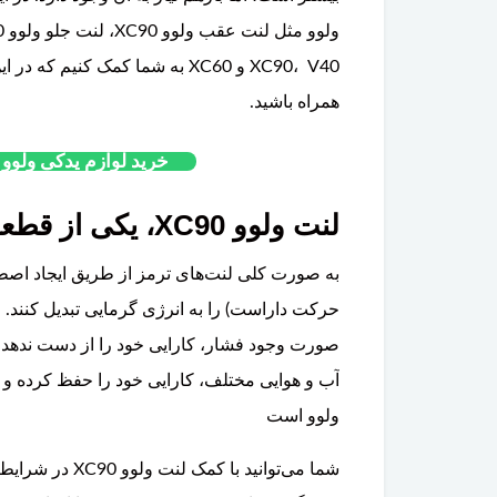
فیلتر روغن ولوو XC60
ق
XC90، V40 و XC60 به شما کمک کنی
تخفیف ویژه
همراه باشید.
خرید لوازم یدکی ولوو XC90 از فروشگاه گروه پارتلند
لنت ولوو XC90، یکی از قطعات پرمصرف خودرو ولوو
به صورت کلی لنت‌های ترمز از طریق ایجاد اصطح
حرکت داراست) را به انرژی گرمایی تبدیل کنند. 
آب و هوایی مختلف، کارایی خود را حفظ کرده 
ولوو است
شما می‌توانید با