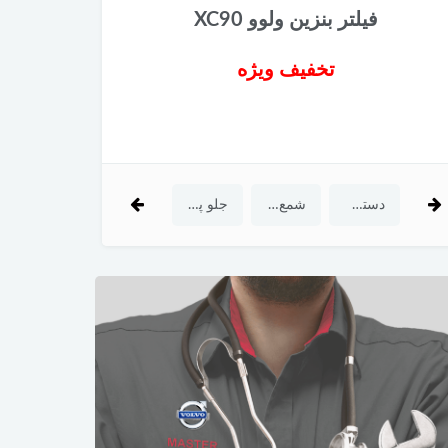
فیلتر بنزین ولوو XC90
تخفیف ویژه
فیلتر بنزین ولوو XC90
دسته موتور پایین ولوو V40-C30-C70
شمع اصلی ولوو XC90
جلو پنجره 2016 ولوو inscription XC90
تیغه برف پاک‌کن جلو ولوو V40
لنت ترمز جلو ولوو XC60