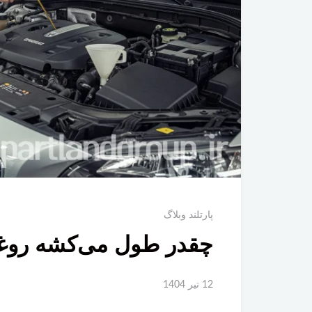
پارتلند وبلاگ
چقدر طول می‌کشه روغ
12 تير 1404
دیسک چرخ عقب ولوو 0-C30