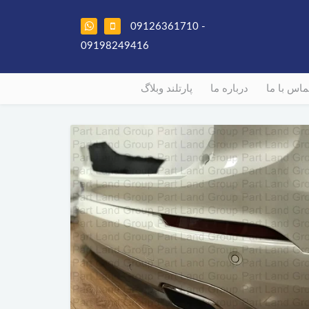
09126361710 -
09198249416
ماس با ما
درباره ما
پارتلند وبلاگ