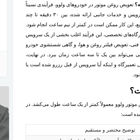
ه؟
تعویض روغن موتور در خودروهای ولوو، فرآیندی نسبتاً
باتری بک آپ ولوو XC90
سریع است که معمولاً بسته به محل انجام سرویس و خدمات جانبی ارائه شده، بین ۳۰ دقیقه تا چند
تخفیف ویژه
 این کار ممکن است در کمتر از نیم ساعت انجام شود.
میرگاه‌های تخصصی، این فرآیند اغلب بخشی از یک سرویس
فنی، تعویض فیلتر روغن و هوا، و گاهی شستشوی خودرو
گی می‌تواند بین یک تا سه ساعت زمان ببرد. در نهایت،
سپر کامل ولوو XC90
دیسک چرخ عقب ولوو V40-C30-C70
باتری بک آپ ولوو XC90
تعمیرگاه و اینکه آیا سرویس از قبل رزرو شده است یا
ود.
ت؟
موتور ولوو معمولاً کمتر از یک ساعت طول می‌کشد. در
مده است:
توضیح مختصر و مستقیم