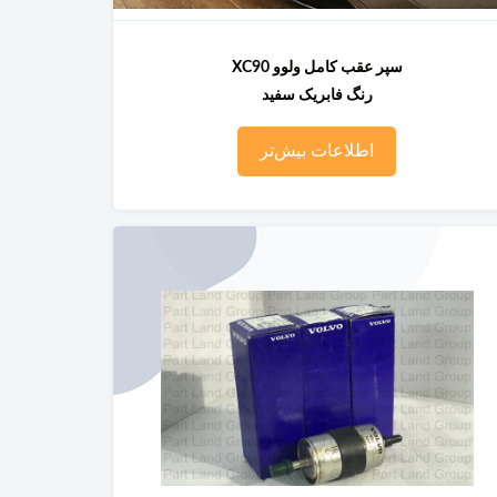
سپر عقب کامل ولوو XC90
رنگ فابریک سفید
اطلاعات بیش‌تر