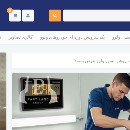
0
صصی ولوو
پک سرویس دوره ای خودروهای ولوو
گالری تصاویر
ت
 روغن موتور ولوو عوض بشه؟