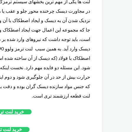
X
فیلتر بنزین ولوو C70
در مجاورت دیسک چرخنده محور جلو و عقب یا ه
تخفیف ویژه
نزدیک شدن آن به دیسک و ایجاد اصطکاک با آن 
جا که مجموعه این اعمال جهت ایجاد اصطکاک و 
است، باید توجه داشت که نیروهای وارد شده بر د
اصطکاک با فولاد (که دیسک از آن ساخته شده ا
شود. این مسئله دو فایده مهم دارد. نخست اینکه
حرارت بیش از حد در آن جلوگیری شود و دوم این
که جنس مواد سازنده دیسک گران بوده و دقت بال
لنت قطعه ارزشمند تری است.
خرید لنت ترمز
خرید لنت ترمز