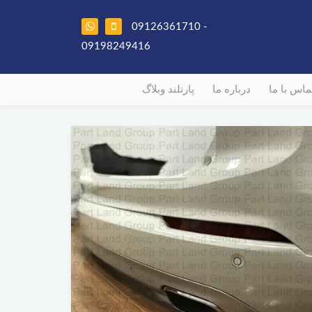
09126361710 -
09198249416
ماس با ما
درباره ما
پارتلند وبلاگ