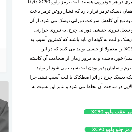
لنت ها یکی از مهم ترین بخشهای سیستم ترمزگیری در هر خودرویی هستند. لنت ترمز ولوو XC90 دقیقا
XC90
مان دیسک ترمز قرار دارد که فشار روغن ترمز باعث
و به تبع آن کاهش سرعت دورانی دیسک می شود. از آن
تخفیف ویژه
تبدیل نیروی جنبشی دورانی چرخ، به نیروی حرارتی
یسک و لنت به گونه ای باید باشند که کمترین آسیب به
دیسک وارد آید. به همین سبب لنت ترمز ولوو XC90 را معمولا از جنسی تولید می کنند که در اثر
ست) خورده شده و به مرور زمان از ضخامت آن کاسته
لنت ترمز جلو ولوو XC60
فیلتر بنزین ولوو C70
جلو پنجره 2020 ولوو inscription XC90
 نرم و سایش پذیر بودن لنت سبب می شود از تولید
که دیسک چرخ در اثر اصطکاک با لنت آسیب نبیند. چرا
ایی در ساخت آن لحاظ می شود و بنابر این نسبت به
 عقب ولوو XC90
 جلو ولوو XC90