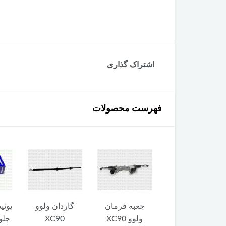
اشتراک گذاری
فهرست محصولات
جعبه فرمان
گاردان ولوو
یونیت پایین چراغ
م
ولوو XC90
XC90
جلو ولوو XC90
فر