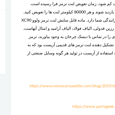
 کم شود، زمان تعویض لنت ترمز فرا رسیده است.
معمولا توصیه می شود هر 8000 کلیومتر لنت ها بازدید شوند و هر 80000 کیلومتر لنت ها را تعویض کنید.
البته این مسافت به مقدار زیادی بستگی به نوع رانندگی شما دارد. ماده قابل سایش لنت ترمز ولوو XC90
رزین فدولی، الیاف فولاد، الیاف آرامید و امثال آنهاست.
 را در تماس با دیسک چرخان به وجود بیاورند، ترمز
لی تشکیل دهنده لنت ترمز های قدیمی آزبست بود که به
فاده از آزبست در تولید هر گونه وسایل صنعتی از
https://www.volvocarsseattle.com/blog/2019
https://www.partsgeek