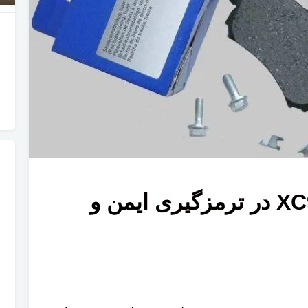
نقش لنت ترمز ولوو XC90 در ترمزگیری ایمن و
جلو پنجره 2020 ولوو inscription