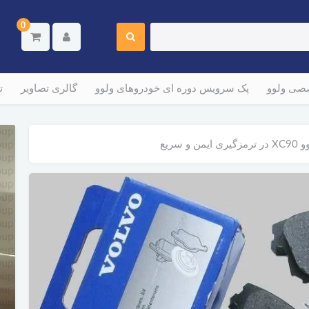
0
صصی ولوو
پک سرویس دوره ای خودروهای ولوو
گالری تصاویر
ت
 سریع