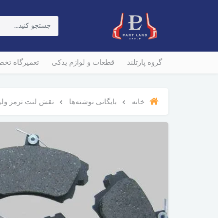
گروه پارتلند
قطعات و لوازم یدکی
تعمیرگاه تخ
خانه
بایگانی نوشته‌ها
نقش لنت ترمز ولوو XC90 در ترمزگیری ایمن و