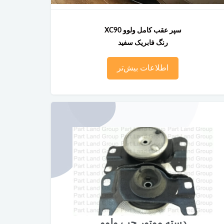
سپر عقب کامل ولوو XC90
رنگ فابریک سفید
اطلاعات بیش‌تر
دسته موتور چپ ولوو