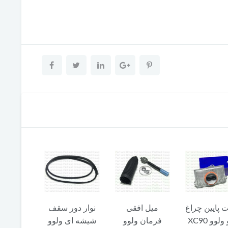
یل افقی
نوار دور سقف
نویگیشن ولوو
هوزینگ 
مان ولوو
شیشه ای ولوو
XC90
گاز سوپ