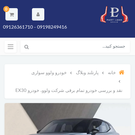
0
09198249416 - 09126361710
خانه
پارتلند وبلاگ
خودرو ولوو سواری
نقد و بررسی خودرو تمام برقی شرکت ولوو، خودرو EX30