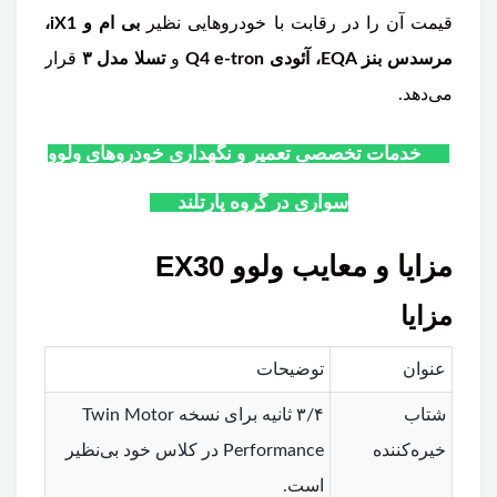
قیمت آن را در رقابت با خودروهایی نظیر
بی ام و iX1،
مرسدس بنز EQA، آئودی Q4 e-tron
و
تسلا مدل ۳
قرار
می‌دهد.
خدمات تخصصی تعمیر و نگهداری خودروهای ولوو
سواری در گروه پارتلند
مزایا و معایب ولوو EX30
مزایا
عنوان
توضیحات
شتاب
۳/۴ ثانیه برای نسخه Twin Motor
خیره‌کننده
Performance در کلاس خود بی‌نظیر
است.