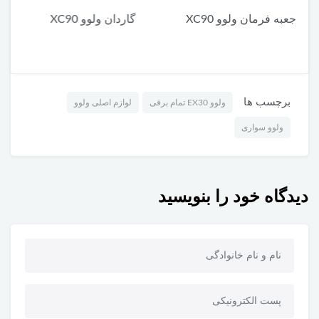
گاردان ولوو XC90
یونیت پایین چراغ جلو ولوو
م
XC90
برچسب ها
ولوو EX30 تمام برقی
لوازم اصلی ولوو
ولوو سواری
دیدگاه خود را بنویسید