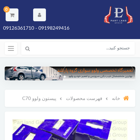
0
09198249416 - 09126361710
خانه
فهرست محصولات
پیستون ولوو C70