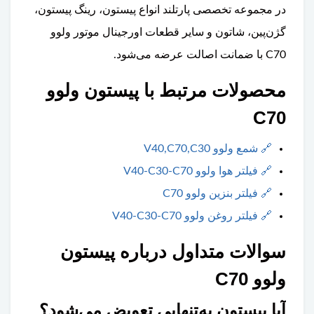
در مجموعه تخصصی پارتلند انواع پیستون، رینگ پیستون،
گژن‌پین، شاتون و سایر قطعات اورجینال موتور ولوو
C70 با ضمانت اصالت عرضه می‌شود.
محصولات مرتبط با پیستون ولوو
C70
🔗
شمع ولوو V40,C70,C30
🔗
فیلتر هوا ولوو V40-C30-C70
🔗
فیلتر بنزین ولوو C70
🔗
فیلتر روغن ولوو V40-C30-C70
سوالات متداول درباره پیستون
ولوو C70
آیا پیستون به‌تنهایی تعویض می‌شود؟