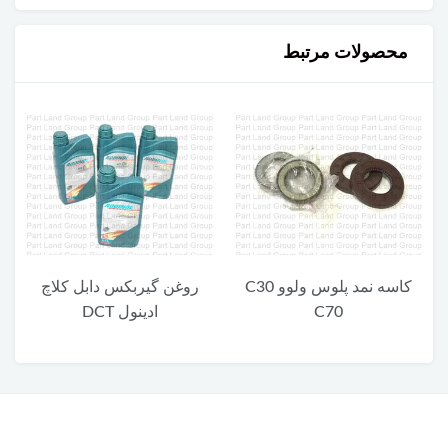
محصولات مرتبط
کاسه نمد پلوس ولوو C30
روغن گیربکس دابل کلاچ
C70
ادینول DCT