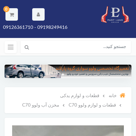
0
09198249416 - 09126361710
خانه
قطعات و لوازم یدکی
قطعات و لوازم ولوو C70
مخزن آب ولوو C70