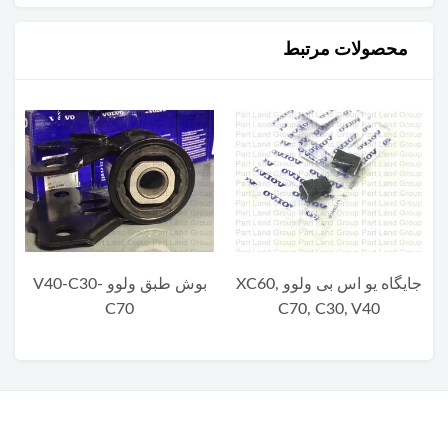
محصولات مرتبط
جایگاه یو اس بی ولوو XC60,
بوش طبق ولوو V40-C30-
C70
C70, C30, V40