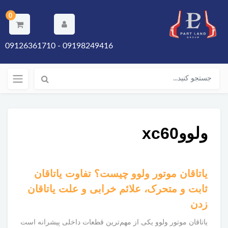
0
09198249416 - 09126361710
ولووxc60
یاتاقان موتور ولوو چیست؟ تفاوت یاتاقان
ثابت و متحرک، علائم خرابی و علت یاتاقان
زدن
یاتاقان موتور ولوو یکی از مهم‌ترین قطعات داخلی پیشرانه است